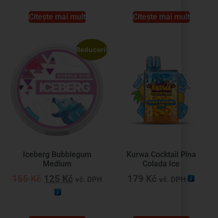
Citește mai mult
Citește mai mult
Reduceri!
Iceberg Bubblegum
Kurwa Cocktail Pina
Medium
Colada Ice
155
Kč
125
Kč
179
Kč
vč. DPH
vč. DPH