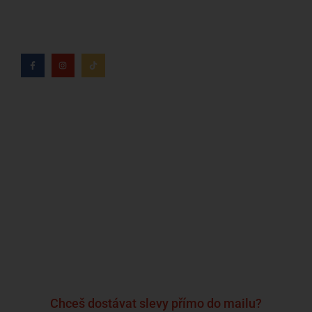
tabáku věnuje více než 8 let.
Kdo jsme?
Naše značky
Napsali o nás
Blog
Časté otázky a odpovědi
Kontakty
Reklamační formulář
Obchodní podmínky
Podmínky ochrany osobních údajů
Chceš dostávat slevy přímo do mailu?