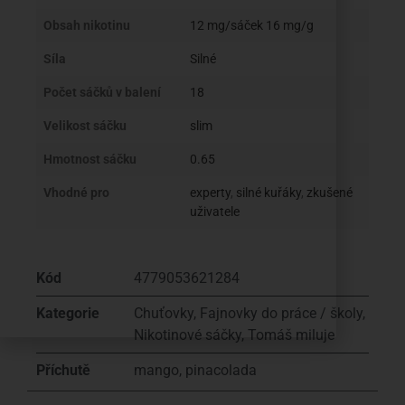
Obsah nikotinu
12 mg/sáček 16 mg/g
Síla
Silné
Počet sáčků v balení
18
Velikost sáčku
slim
Hmotnost sáčku
0.65
Vhodné pro
experty
,
silné kuřáky
,
zkušené
uživatele
Kód
4779053621284
Kategorie
Chuťovky
,
Fajnovky do práce / školy
,
Nikotinové sáčky
,
Tomáš miluje
Příchutě
mango
,
pinacolada