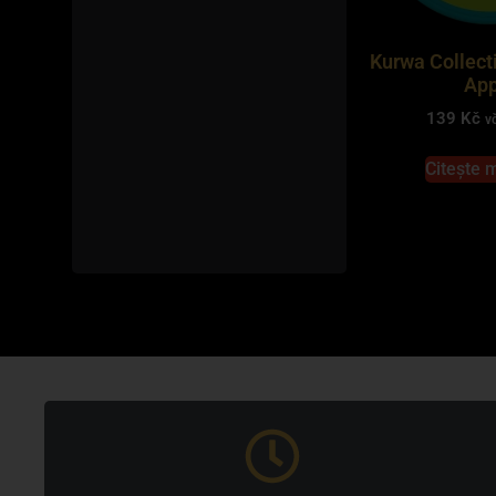
Kurwa Collect
App
139
Kč
v
Citește 