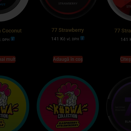
77 Strawberry
a Coconut
77 Str
141
Kč
141
vč. DPH
č. DPH
mai mult
Adaugă în coș
Citeș