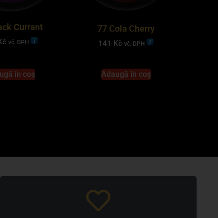
ack Currant
77 Cola Cherry
Kč
vč. DPH
141
Kč
vč. DPH
ugă în coș
Adaugă în coș