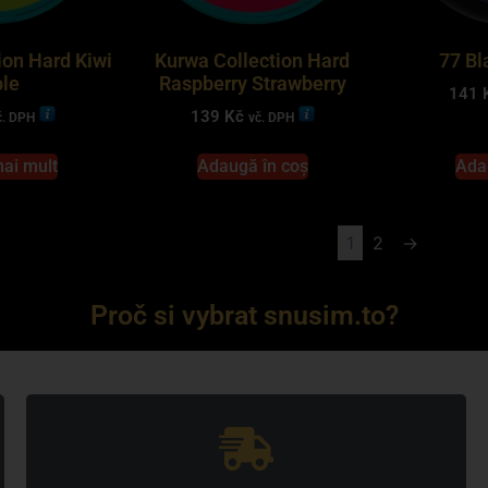
ion Hard Kiwi
Kurwa Collection Hard
77 Bl
le
Raspberry Strawberry
141
139
Kč
č. DPH
vč. DPH
mai mult
Adaugă în coș
Ada
1
2
→
Proč si vybrat snusim.to?