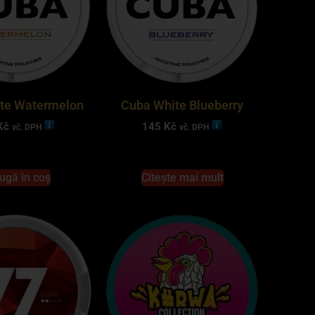
te Watermelon
Cuba White Blueberry
Kč
145
Kč
vč. DPH
vč. DPH
ugă în coș
Citește mai mult