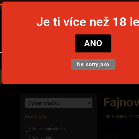
Ob
Je ti více než 18 l
snusim
ANO
Ne, sorry jako
Nikotinové sáčky
Jednorázov
Fajnov
Podle síly
Prima pagină
/
Niko
Neobsahuje nikotin
Afișez 1 - 24 d
Odjebe dekel