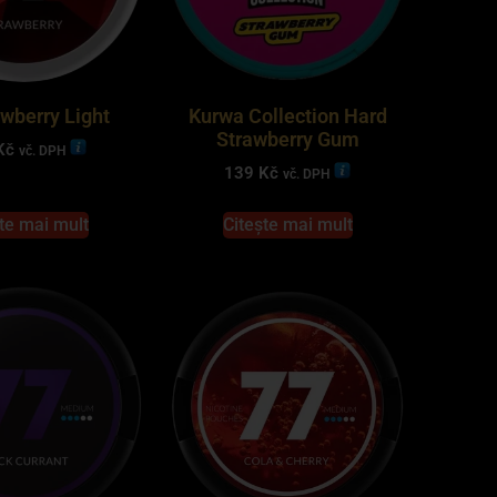
awberry Light
Kurwa Collection Hard
Strawberry Gum
Kč
vč. DPH
139
Kč
vč. DPH
te mai mult
Citește mai mult