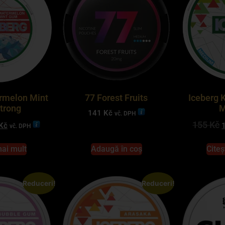
rmelon Mint
77 Forest Fruits
Iceberg 
trong
M
141
Kč
vč. DPH
155
Kč
Kč
vč. DPH
mai mult
Adaugă în coș
Citeș
Reduceri!
Reduceri!