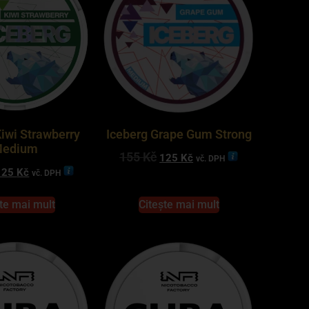
Kiwi Strawberry
Iceberg Grape Gum Strong
edium
155
Kč
125
Kč
vč. DPH
125
Kč
vč. DPH
te mai mult
Citește mai mult