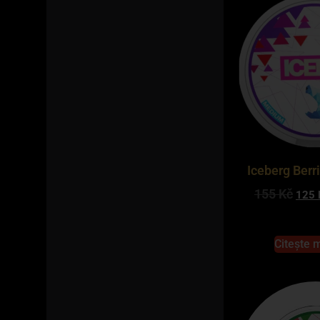
Iceberg Ber
155
Kč
125
Citește 