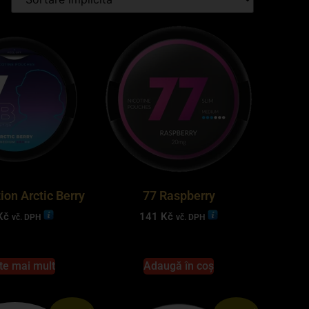
ion Arctic Berry
77 Raspberry
Kč
141
Kč
vč. DPH
vč. DPH
te mai mult
Adaugă în coș