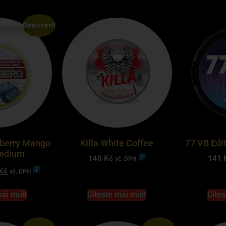
Reduceri!
wberry Mango
Killa White Coffee
77 VB Edit
edium
140
Kč
141
vč. DPH
Kč
vč. DPH
mai mult
Citește mai mult
Citeș