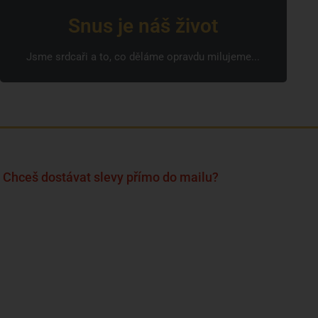
Snus je náš život
Jsme srdcaři a to, co děláme opravdu milujeme...
Chceš dostávat slevy přímo do mailu?