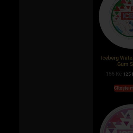
Iceberg Wate
Gum S
155
Kč
125
Citește 