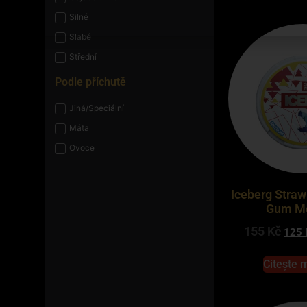
Silné
Slabé
Střední
Podle příchutě
Jiná/Speciální
Máta
Ovoce
Iceberg Stra
Gum M
155
Kč
125
Citește 