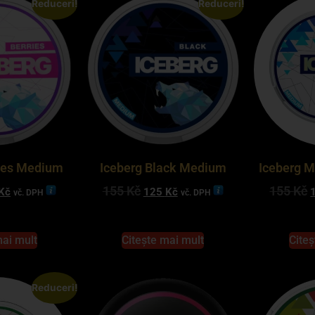
Reduceri!
Reduceri!
ries Medium
Iceberg Black Medium
Iceberg 
155
Kč
155
Kč
Kč
125
Kč
vč. DPH
vč. DPH
mai mult
Citește mai mult
Citeș
Reduceri!