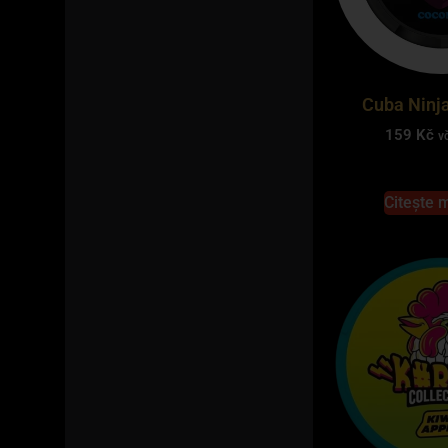
Cuba Ninj
159
Kč
v
Citește 