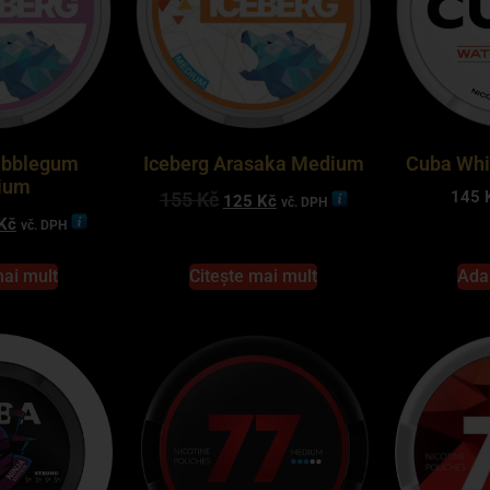
ubblegum
Iceberg Arasaka Medium
Cuba Whi
ium
145
155
Kč
125
Kč
vč. DPH
Kč
vč. DPH
mai mult
Citește mai mult
Ada