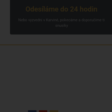
Odesíláme do 24 hodin
Nebo vyzvedni v Karviné, pokecáme a doporučíme ti
snusíky
Jsme rodinná česká firma s mladým a
odhodlaným týmem. Rádi vám se vším
pomůžeme. Tváři SNUSim.to je Tomáš Vidlička
(můžete znát ze soc. sítě
TikTok – my_slivci
), který
se nikotinovym sáčkům a žvýkacímu tabáku
věnuje více než 8 let.