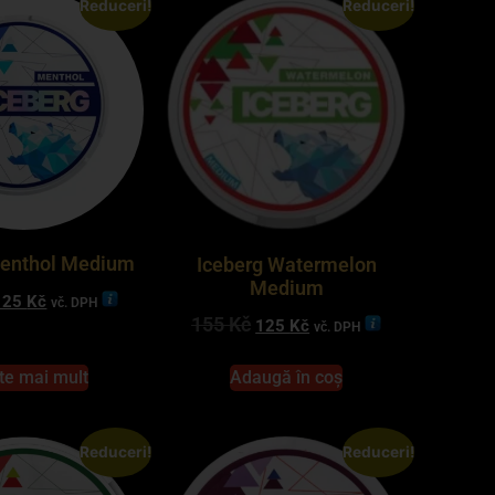
Reduceri!
Reduceri!
Menthol Medium
Iceberg Watermelon
Medium
125
Kč
vč. DPH
155
Kč
125
Kč
vč. DPH
te mai mult
Adaugă în coș
Reduceri!
Reduceri!