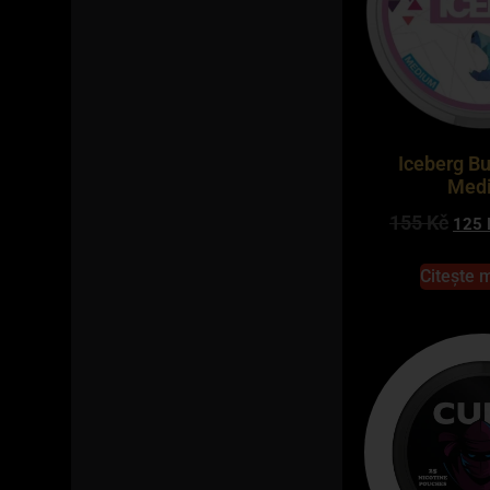
Iceberg B
Med
155
Kč
125
Citește 