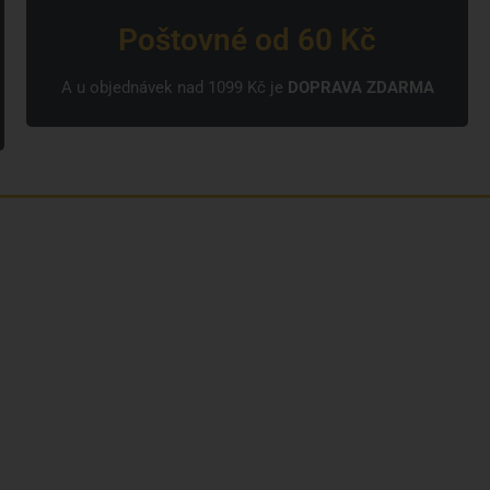
Poštovné od 60 Kč
A u objednávek nad 1099 Kč je
DOPRAVA ZDARMA
Kdo jsme?
Naše značky
Napsali o nás
Blog
Časté otázky a odpovědi
Kontakty
Reklamační formulář
Obchodní podmínky
Podmínky ochrany osobních údajů