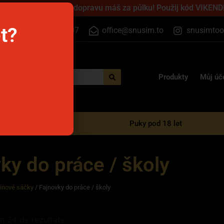
jednej přes víkend a dopravu máš za půlku! Použij kód VIKEND!
et?
+420 555 500 807
office@snusim.to
snusimtoo
Produkty
Můj úč
é e-cigarety
Puky pod 18 let
ky do práce / školy
tinové sáčky
/ Fajnovky do práce / školy
in 34 de rezultate