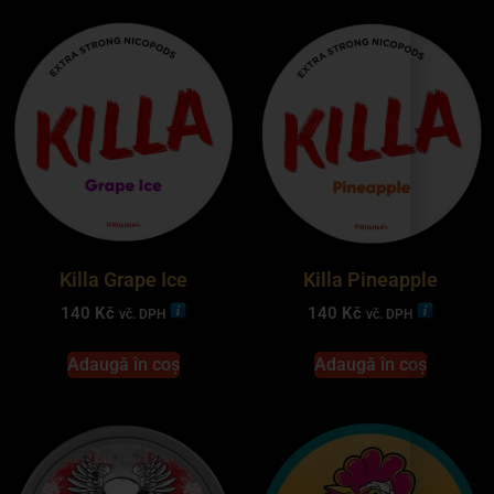
Killa Grape Ice
Killa Pineapple
140
Kč
140
Kč
vč. DPH
vč. DPH
Adaugă în coș
Adaugă în coș