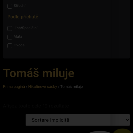
Střední
Podle příchutě
Jiná/Speciální
Máta
Ovoce
Tomáš miluje
Prima pagină
/
Nikotinové sáčky
/ Tomáš miluje
Afișez toate cele 19 rezultate