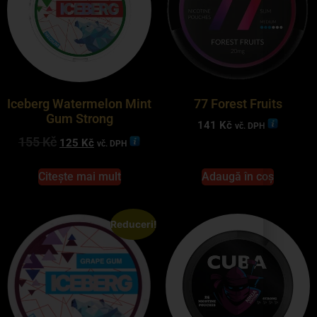
Iceberg Watermelon Mint
77 Forest Fruits
Gum Strong
141
Kč
vč. DPH
155
Kč
125
Kč
vč. DPH
Citește mai mult
Adaugă în coș
Reduceri!