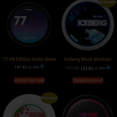
Reduceri!
77 VB Edition Arctic Berry
Iceberg Black Medium
141
Kč
155
Kč
vč. DPH
125
Kč
vč. DPH
Citește mai mult
Citește mai mult
Reduceri!