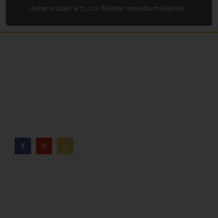
Jsme srdcaři a to, co děláme opravdu milujeme...
Jsme rodinná česká firma s mladým a odhodlaným
týmem. Rádi vám se vším pomůžeme. Tváři SNUSim.to
je Tomáš Vidlička (můžete znát ze soc. sítě
TikTok –
my_slivci
), který se nikotinovym sáčkům a žvýkacímu
tabáku věnuje více než 8 let.
Kdo jsme?
Naše značky
Napsali o nás