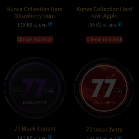
Kurwa Collection Hard
Kurwa Collection Hard
Strawberry Gum
Kiwi Apple
139
Kč
139
Kč
vč. DPH
vč. DPH
Citește mai mult
Citește mai mult
77 Black Currant
77 Cola Cherry
141
Kč
vč. DPH