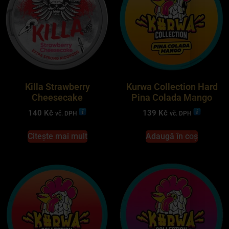
Killa Strawberry
Kurwa Collection Hard
Cheesecake
Pina Colada Mango
140
Kč
139
Kč
vč. DPH
vč. DPH
Citește mai mult
Adaugă în coș