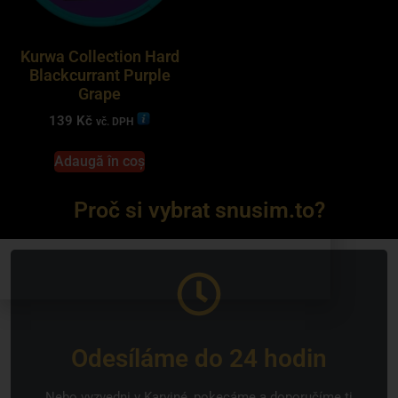
Kurwa Collection Hard
Blackcurrant Purple
Grape
139
Kč
vč. DPH
Adaugă în coș
Proč si vybrat snusim.to?
Odesíláme do 24 hodin
Nebo vyzvedni v Karviné, pokecáme a doporučíme ti