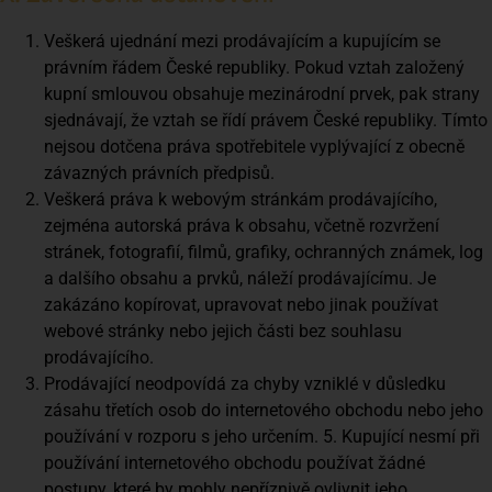
Veškerá ujednání mezi prodávajícím a kupujícím se
právním řádem České republiky. Pokud vztah založený
kupní smlouvou obsahuje mezinárodní prvek, pak strany
sjednávají, že vztah se řídí právem České republiky. Tímto
nejsou dotčena práva spotřebitele vyplývající z obecně
závazných právních předpisů.
Veškerá práva k webovým stránkám prodávajícího,
zejména autorská práva k obsahu, včetně rozvržení
stránek, fotografií, filmů, grafiky, ochranných známek, log
a dalšího obsahu a prvků, náleží prodávajícímu. Je
zakázáno kopírovat, upravovat nebo jinak používat
webové stránky nebo jejich části bez souhlasu
prodávajícího.
Prodávající neodpovídá za chyby vzniklé v důsledku
zásahu třetích osob do internetového obchodu nebo jeho
používání v rozporu s jeho určením. 5. Kupující nesmí při
používání internetového obchodu používat žádné
postupy, které by mohly nepříznivě ovlivnit jeho