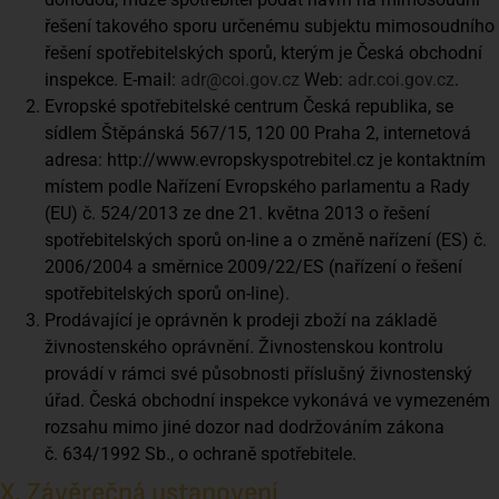
řešení takového sporu určenému subjektu mimosoudního
řešení spotřebitelských sporů, kterým je Česká obchodní
inspekce. E-mail:
adr@coi.gov.cz
Web:
adr.coi.gov.cz
.
Evropské spotřebitelské centrum Česká republika, se
sídlem Štěpánská 567/15, 120 00 Praha 2, internetová
adresa: http://www.evropskyspotrebitel.cz je kontaktním
místem podle Nařízení Evropského parlamentu a Rady
(EU) č. 524/2013 ze dne 21. května 2013 o řešení
spotřebitelských sporů on-line a o změně nařízení (ES) č.
2006/2004 a směrnice 2009/22/ES (nařízení o řešení
spotřebitelských sporů on-line).
Prodávající je oprávněn k prodeji zboží na základě
živnostenského oprávnění. Živnostenskou kontrolu
provádí v rámci své působnosti příslušný živnostenský
úřad. Česká obchodní inspekce vykonává ve vymezeném
rozsahu mimo jiné dozor nad dodržováním zákona
č. 634/1992 Sb., o ochraně spotřebitele.
X. Závěrečná ustanovení