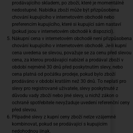
prodávajícího skladem, po zboží, které je momentálně
nedostupné. Nabídka zboží může být přizpůsobena
chování kupujícího v internetovém obchodě nebo
preferencím kupujícího, které si kupující sám nastaví
(pokud jsou v internetovém obchodě k dispozici).
Nákupní cena v internetovém obchodě není přizpůsobena
chování kupujícího v internetovém obchodě. Je-li kupní
cena uvedena se slevou, považuje se za cenu před slevou
cena, za kterou prodávající nabízel a prodával zboží v
období nejméně 30 dnů před poskytnutím slevy, nebo
cena platná od počátku prodeje, pokud bylo zboží
prodáváno v období kratším než 30 dnů. To neplatí pro
slevy pro registrované uživatele, slevy poskytnuté z
důvodu vady zboží nebo jiné slevy, u nichž zákon o
ochraně spotřebitele nevyžaduje uvedení referenční ceny
před slevou.
Případné slevy z kupní ceny zboží nelze vzájemně
kombinovat, pokud se prodávající s kupujícím
nedohodnou jinak.