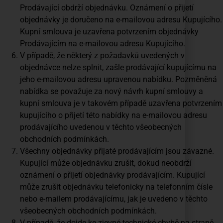
Prodávající obdrží objednávku. Oznámení o přijetí
objednávky je doručeno na e-mailovou adresu Kupujícího.
Kupní smlouva je uzavřena potvrzením objednávky
Prodávajícím na e-mailovou adresu Kupujícího.
V případě, že některý z požadavků uvedených v
objednávce nelze splnit, zašle prodávající kupujícímu na
jeho e-mailovou adresu upravenou nabídku. Pozměněná
nabídka se považuje za nový návrh kupní smlouvy a
kupní smlouva je v takovém případě uzavřena potvrzením
kupujícího o přijetí této nabídky na e-mailovou adresu
prodávajícího uvedenou v těchto všeobecných
obchodních podmínkách.
Všechny objednávky přijaté prodávajícím jsou závazné.
Kupující může objednávku zrušit, dokud neobdrží
oznámení o přijetí objednávky prodávajícím. Kupující
může zrušit objednávku telefonicky na telefonním čísle
nebo e-mailem prodávajícímu, jak je uvedeno v těchto
všeobecných obchodních podmínkách.
V případě, že dojde ke zjevné technické chybě na straně