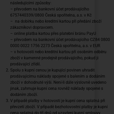
následujícími způsoby:
– převodem na bankovní účet prodávajícího
6757440339/0800 Česká spořitelna, a.s. v Kč
– na dobírku nebo kreditní kartou při předání zboží
zákazníkovi dopravcem.
– online platba kartou přes platební bránu PayU
– převodem na bankovní účet prodávajícího CZ84 0800
0000 0022 1756 2273 Česká spořitelna, a.s. v EUR
– v hotovosti nebo kreditní kartou při osobním odběru
zboží v kamenné prodejně prodávajícího, pokud ji
prodávající zřídil.
Spolu s kupní cenou je kupující povinen uhradit
prodávajícímu náklady spojené s balením a dodáním
zboží v dohodnuté výši. Není-li dále výslovně uvedeno
jinak, zahrnuje kupní cena rovněž náklady spojené s
dodáním zboží.
V případě platby v hotovosti je kupní cena splatná při
převzetí zboží. V případě bezhotovostní platby je kupní
cena splatná do tří dnů od uzavření kupní smlouvy.