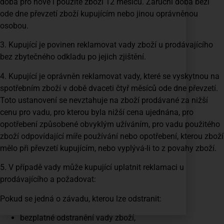
doba pro nové i použité zboží 12 měsíců. Záruční doba běží
ode dne převzetí zboží kupujícím nebo jinou oprávněnou
osobou.
3. Kupující je povinen reklamovat vady zboží u prodávajícího
bez zbytečného odkladu po jejich zjištění.
4. Kupující je oprávněn reklamovat vady, které se vyskytnou na
spotřebním zboží v době dvaceti čtyř měsíců ode dne převzetí.
Toto ustanovení se nevztahuje na zboží prodávané za nižší
cenu pro vadu, pro kterou byla nižší cena ujednána, pro
opotřebení způsobené obvyklým užíváním, pro vadu použitého
zboží odpovídající míře používání nebo opotřebení, kterou zboží
mělo při převzetí kupujícím, nebo vyplývá-li to z povahy zboží.
5. V případě vady může kupující uplatnit reklamaci u
prodávajícího a požadovat:
Pokud se jedná o závadu, kterou lze odstranit:
bezplatné odstranění vady zboží,