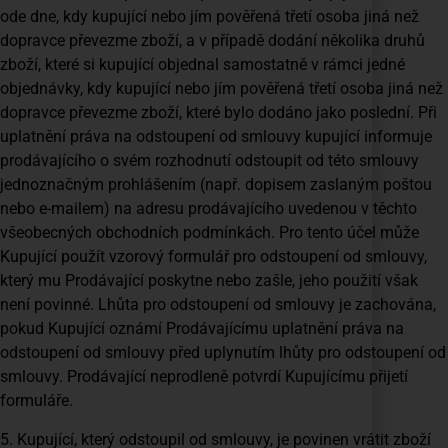
ode dne, kdy kupující nebo jím pověřená třetí osoba jiná než
dopravce převezme zboží, a v případě dodání několika druhů
zboží, které si kupující objednal samostatně v rámci jedné
objednávky, kdy kupující nebo jím pověřená třetí osoba jiná než
dopravce převezme zboží, které bylo dodáno jako poslední. Při
uplatnění práva na odstoupení od smlouvy kupující informuje
prodávajícího o svém rozhodnutí odstoupit od této smlouvy
jednoznačným prohlášením (např. dopisem zaslaným poštou
nebo e-mailem) na adresu prodávajícího uvedenou v těchto
všeobecných obchodních podmínkách. Pro tento účel může
Kupující použít vzorový formulář pro odstoupení od smlouvy,
který mu Prodávající poskytne nebo zašle, jeho použití však
není povinné. Lhůta pro odstoupení od smlouvy je zachována,
pokud Kupující oznámí Prodávajícímu uplatnění práva na
odstoupení od smlouvy před uplynutím lhůty pro odstoupení od
smlouvy. Prodávající neprodleně potvrdí Kupujícímu přijetí
formuláře.
5. Kupující, který odstoupil od smlouvy, je povinen vrátit zboží