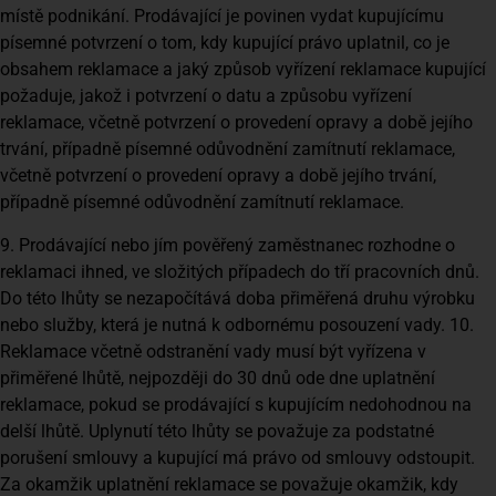
místě podnikání. Prodávající je povinen vydat kupujícímu
písemné potvrzení o tom, kdy kupující právo uplatnil, co je
obsahem reklamace a jaký způsob vyřízení reklamace kupující
požaduje, jakož i potvrzení o datu a způsobu vyřízení
reklamace, včetně potvrzení o provedení opravy a době jejího
trvání, případně písemné odůvodnění zamítnutí reklamace,
včetně potvrzení o provedení opravy a době jejího trvání,
případně písemné odůvodnění zamítnutí reklamace.
9. Prodávající nebo jím pověřený zaměstnanec rozhodne o
reklamaci ihned, ve složitých případech do tří pracovních dnů.
Do této lhůty se nezapočítává doba přiměřená druhu výrobku
nebo služby, která je nutná k odbornému posouzení vady. 10.
Reklamace včetně odstranění vady musí být vyřízena v
přiměřené lhůtě, nejpozději do 30 dnů ode dne uplatnění
reklamace, pokud se prodávající s kupujícím nedohodnou na
delší lhůtě. Uplynutí této lhůty se považuje za podstatné
porušení smlouvy a kupující má právo od smlouvy odstoupit.
Za okamžik uplatnění reklamace se považuje okamžik, kdy