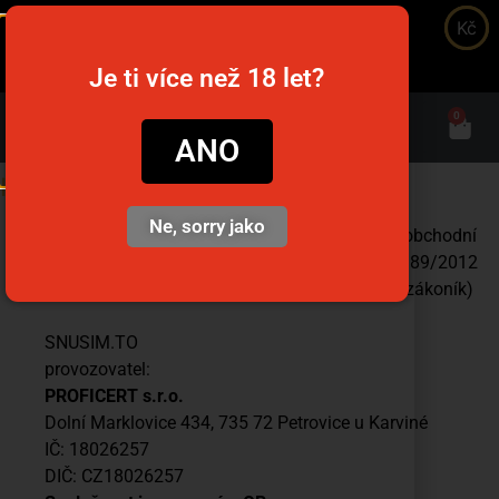
Kč
snusim.to
Je ti více než 18 let?
0
ANO
I. Úvodní ustanovení
Ne, sorry jako
Tyto všeobecné obchodní podmínky (dále jen obchodní
podmínky) jsou vypsané dle § 1751 zákona č. 89/2012
Sb., občanského zákoníku (dále jen občanský zákoník)
SNUSIM.TO
provozovatel:
PROFICERT s.r.o.
Dolní Marklovice 434, 735 72 Petrovice u Karviné
IČ: 18026257
DIČ: CZ18026257