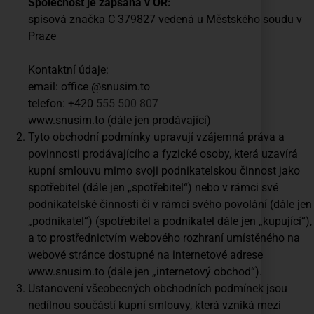
Společnost je zapsaná v OR:
spisová značka C 379827 vedená u Městského soudu v
Praze
Kontaktní údaje:
email: office @snusim.to
telefon: +420
555 500 807
www.snusim.to (dále jen prodávající)
Tyto obchodní podmínky upravují vzájemná práva a
povinnosti prodávajícího a fyzické osoby, která uzavírá
kupní smlouvu mimo svoji podnikatelskou činnost jako
spotřebitel (dále jen „spotřebitel“) nebo v rámci své
podnikatelské činnosti či v rámci svého povolání (dále jen
„podnikatel“) (spotřebitel a podnikatel dále jen „kupující“),
a to prostřednictvím webového rozhraní umístěného na
webové stránce dostupné na internetové adrese
www.snusim.to (dále jen „internetový obchod“).
Ustanovení všeobecných obchodních podmínek jsou
nedílnou součástí kupní smlouvy, která vzniká mezi