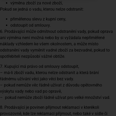
výměna zboží za nové zboží,
Pokud se jedná o vadu, kterou nelze odstranit:
přiměřenou slevu z kupní ceny,
odstoupit od smlouvy.
6. Prodávající může odmítnout odstranění vady, pokud oprava
ani výměna není možná nebo by si vyžádala nepřiměřené
náklady vzhledem ke všem okolnostem, a může místo
odstranění vady vyměnit vadné zboží za bezvadné, pokud to
spotřebiteli nezpůsobí vážné obtíže.
7. Kupující má právo od smlouvy odstoupit,
– má-li zboží vadu, kterou nelze odstranit a která brání
řádnému užívání věci jako věci bez vady.
– pokud nemůže věc řádně užívat z důvodu opětovného
výskytu vady nebo vad po opravě,
– pokud nemůže zboží řádně užívat pro velké množství vad.
8. Prodávající je povinen přijmout reklamaci v kterékoli
provozovně, kde lze reklamaci přijmout, nebo také v sídle či