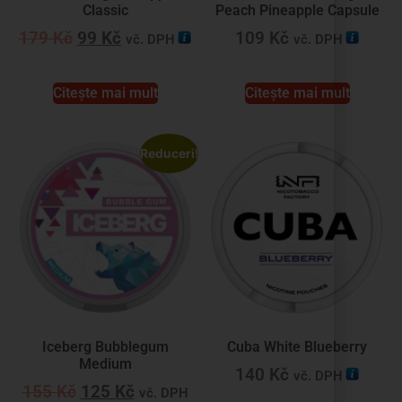
Classic
Peach Pineapple Capsule
179
Kč
99
Kč
109
Kč
vč. DPH
vč. DPH
Citește mai mult
Citește mai mult
Reduceri!
Iceberg Bubblegum
Cuba White Blueberry
Medium
140
Kč
vč. DPH
155
Kč
125
Kč
vč. DPH