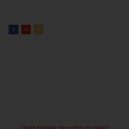
tabáku věnuje více než 8 let.
Kdo jsme?
Naše značky
Napsali o nás
Blog
Časté otázky a odpovědi
Kontakty
Reklamační formulář
Obchodní podmínky
Podmínky ochrany osobních údajů
Chceš dostávat slevy přímo do mailu?