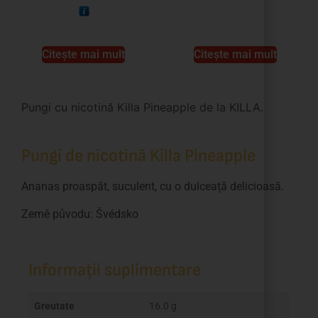
Citește mai mult
Citește mai mult
Pungi cu nicotină Killa Pineapple de la KILLA.
Pungi de nicotină Killa Pineapple
Ananas proaspăt, suculent, cu o dulceață delicioasă.
Země původu: Švédsko
Informații suplimentare
Greutate
16.0 g