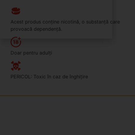
Acest produs conține nicotină, o substanță care
provoacă dependență.
Doar pentru adulți
PERICOL: Toxic în caz de înghițire
Jsme rodinná česká firma s mladým a odhodlaným
týmem. Rádi vám se vším pomůžeme. Tváři SNUSim.to
je Tomáš Vidlička (můžete znát ze soc. sítě
TikTok –
my_slivci
), který se nikotinovym sáčkům a žvýkacímu