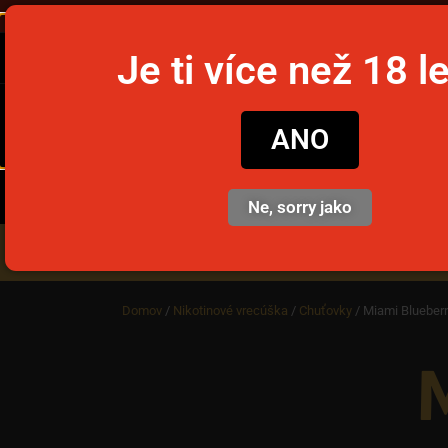
Objednajte
Je ti více než 18 l
snusim
ANO
Ne, sorry jako
Nikotinové vrecúška
Jedno
Domov
/
Nikotinové vrecúška
/
Chuťovky
/ Miami Blueberr