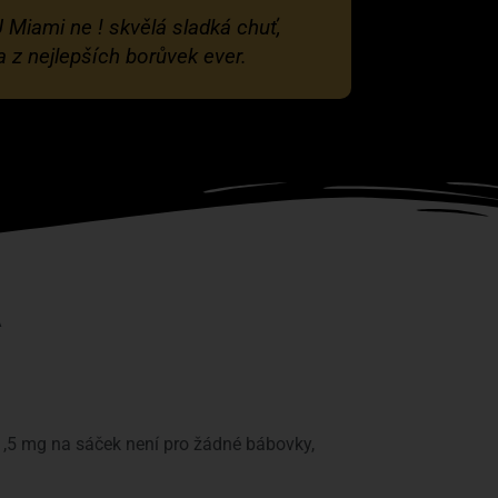
 Miami ne ! skvělá sladká chuť,
 z nejlepších borůvek ever.
A
11,5 mg na sáček není pro žádné bábovky,