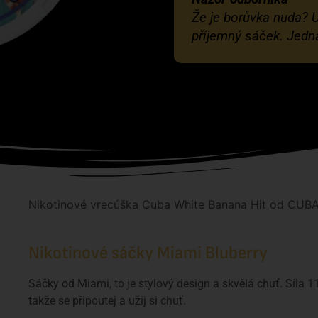
Že je borůvka nuda? U
příjemný sáček. Jedna
Nikotinové vrecúška Cuba White Banana Hit od CUB
Nikotinové sáčky Miami Bluberry
Sáčky od Miami, to je stylový design a skvělá chuť. Síla 
takže se připoutej a užij si chuť.