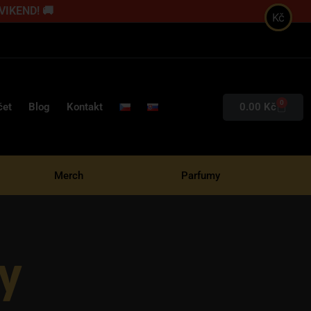
 VIKEND! 🚚
Kč
0
0.00
Kč
čet
Blog
Kontakt
Merch
Parfumy
y