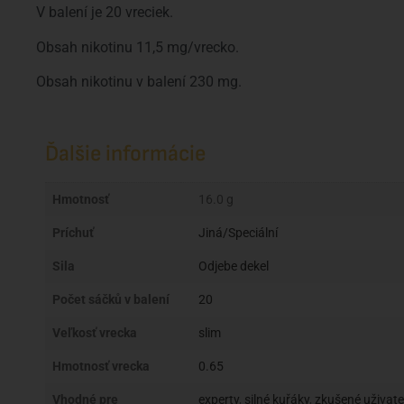
V balení je 20 vreciek.
Obsah nikotinu 11,5 mg/vrecko.
Obsah nikotinu v balení 230 mg.
Ďalšie informácie
Hmotnosť
16.0 g
Príchuť
Jiná/Speciální
Sila
Odjebe dekel
Počet sáčků v balení
20
Veľkosť vrecka
slim
Hmotnosť vrecka
0.65
Vhodné pre
experty
,
silné kuřáky
,
zkušené uživate