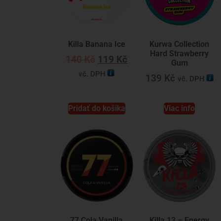
Killa Banana Ice
Kurwa Collection
Hard Strawberry
140
Kč
119
Kč
Gum
vč. DPH
139
Kč
vč. DPH
Pridať do košíka
Viac info
Killa 13 – Energy
77 Cola Vanilla