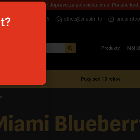
 cez víkend a získajte dopravu za polovičnú cenu! Použite kód
et?
+420 733 525 395
office@snusim.to
snusimtoo
Produkty
Môj ú
razové e-cigarety
Puky pod 18 rokov
y
Miami Blueberr