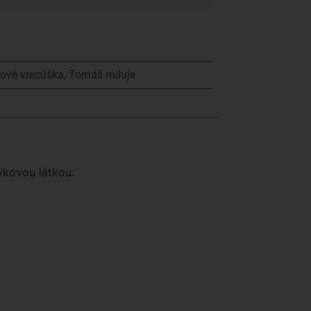
nové vrecúška
,
Tomáš miluje
ykovou látkou.