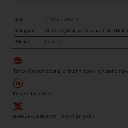
Kód
4779055781214
Kategorie
Chuťovky
,
Najlepšie na Jar / Leto
,
Nikoti
Příchuť
borůvka
Tento výrobek obsahuje nikotin, ktorý je vysoko náv
Iba pre dospelých
NEBEZPEČENSTVO: Toxický pri požití