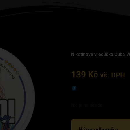
Nikotinové vrecúška Cuba W
139
Kč
vč. DPH
Nie je na sklade
Názor odborníka