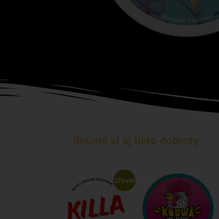
Snusni si aj tieto dobroty.
Zľava!