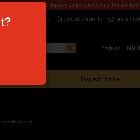
 cez víkend a získajte dopravu za polovičnú cenu! Použite kód
et?
+420 733 525 395
office@snusim.to
snusimtoo
Produkty
Môj ú
razové e-cigarety
Puky pod 18 rokov
ikost sáčku / slim