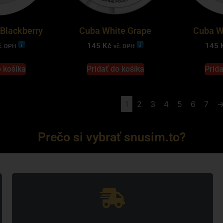
Blackberry
Cuba White Grape
Cuba W
145
Kč
145
č. DPH
vč. DPH
o košíka
Pridať do košíka
Prida
1
2
3
4
5
6
7
Prečo si vybrať snusim.to?