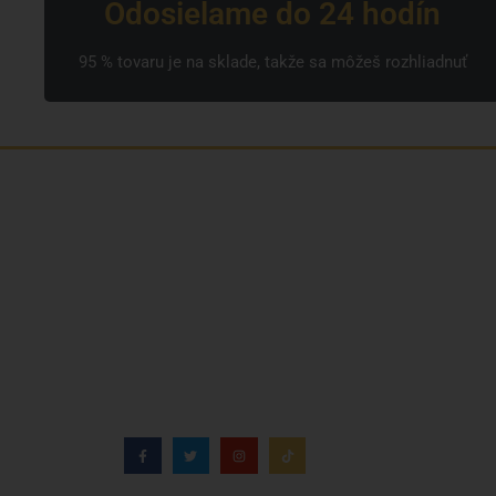
Odosielame do 24 hodín
95 % tovaru je na sklade, takže sa môžeš rozhliadnuť
Sme rodinná česká spoločnosť s mladým a
zanieteným tímom. Radi vám so všetkým
pomôžeme. Tvárou SNUSim.to je Tomáš Vidlička
(možno ho poznáte zo soc. siete
TikTok –
my_slivci
), ktorý sa nikotínovým vrecúškam a
žuvaciemu tabaku venuje už viac ako 8 rokov.