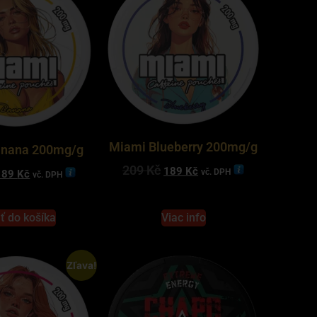
Miami Blueberry 200mg/g
anana 200mg/g
209
Kč
189
Kč
vč. DPH
189
Kč
vč. DPH
ť do košíka
Viac info
Zľava!