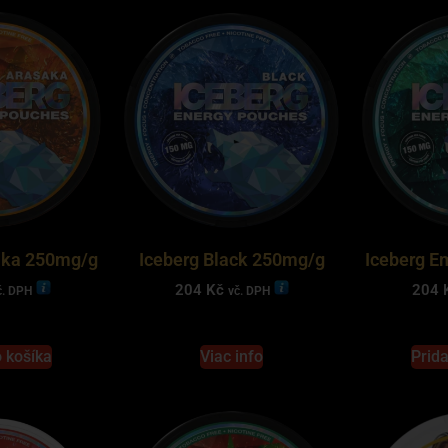
aka 250mg/g
Iceberg Black 250mg/g
Iceberg E
204
Kč
204
č. DPH
vč. DPH
o košíka
Viac info
Prida