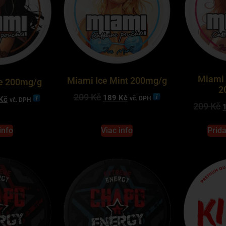
Miami
Miami Ice Mint 200mg/g
e 200mg/g
2
209
Kč
189
Kč
Kč
vč. DPH
vč. DPH
209
Kč
info
Viac info
Prida