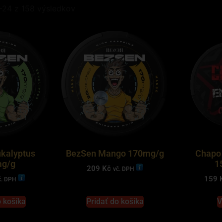
–24 z 158 výsledkov
kalyptus
BezSen Mango 170mg/g
Chapo 
g/g
1
209
Kč
vč. DPH
159
č. DPH
o košíka
Pridať do košíka
V