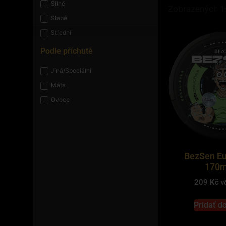
Silné
Zobrazených 1
Slabé
Střední
Podle příchutě
Jiná/Speciální
Máta
Ovoce
BezSen Eu
170m
209
Kč
v
Pridať d