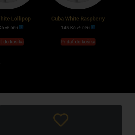
hite Lollipop
Cuba White Raspberry
Kč
145
Kč
vč. DPH
vč. DPH
ť do košíka
Pridať do košíka
→