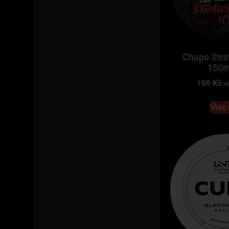
Chapo Stra
150m
159
Kč
v
Viac 