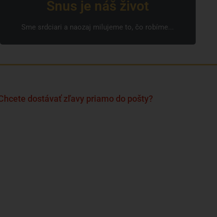
Snus je náš život
Sme srdciari a naozaj milujeme to, čo robíme...
Chcete dostávať zľavy priamo do pošty?