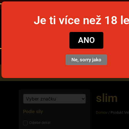
Objednajte
Je ti více než 18 l
snusim
ANO
Ne, sorry jako
Nikotinové vrecúška
Jedno
slim
Podle síly
Domov
/ Produkt Vel
Odjebe dekel