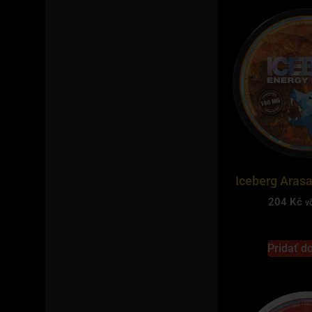
Iceberg Aras
204
Kč
v
Pridať d