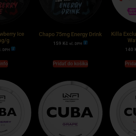
wberry Ice
Killa Excl
Chapo 75mg Energy Drink
g/g
Wa
159
Kč
vč. DPH
140
č. DPH
info
Pridať do košíka
Prida