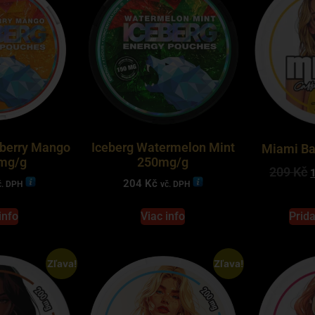
wberry Mango
Iceberg Watermelon Mint
Miami B
mg/g
250mg/g
209
Kč
204
Kč
č. DPH
vč. DPH
info
Viac info
Prida
Zľava!
Zľava!