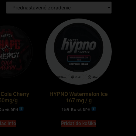
Cola Cherry
HYPNO Watermelon Ice
50mg/g
167 mg / g
Kč
159
Kč
vč. DPH
vč. DPH
iac info
Pridať do košíka