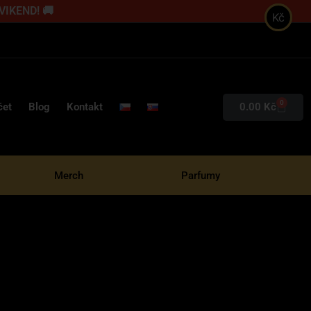
 VIKEND! 🚚
Kč
0
0.00
Kč
čet
Blog
Kontakt
Merch
Parfumy