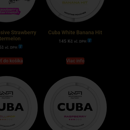
usive Strawberry
Cuba White Banana Hit
termelon
145
Kč
vč. DPH
Kč
vč. DPH
ť do košíka
Viac info