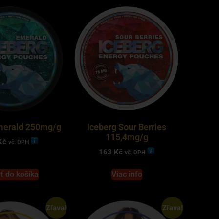
merald 250mg/g
Iceberg Sour Berries
115,4mg/g
Kč
vč. DPH
163
Kč
vč. DPH
ť do košíka
Viac info
Zľava!
Zľava!