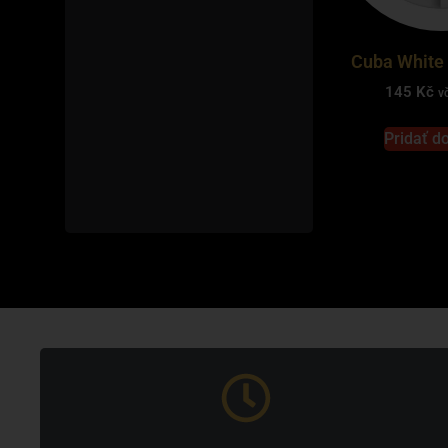
Cuba White 
145
Kč
v
Pridať d