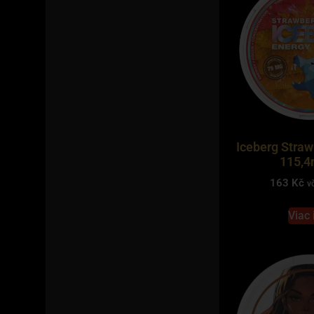
Iceberg Stra
115,4
163
Kč
v
Viac 