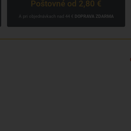
Poštovné od 2,80 €
A pri objednávkach nad 44 €
DOPRAVA ZDARMA
Kto sme?
Značky
Často kladené otázky a odpovede
Kontakt
Formulár sťažnosti
Podmienky a pravidlá
Zásady ochrany osobných údajov