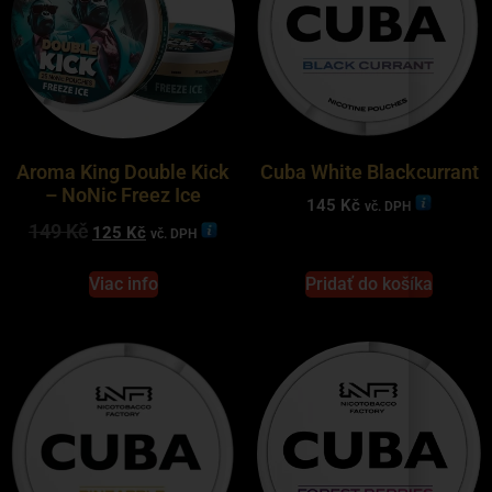
Aroma King Double Kick
Cuba White Blackcurrant
– NoNic Freez Ice
145
Kč
vč. DPH
149
Kč
125
Kč
vč. DPH
Viac info
Pridať do košíka