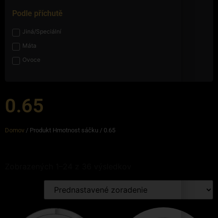
Podle příchutě
Jiná/Speciální
Máta
Ovoce
0.65
Domov
/ Produkt Hmotnost sáčku / 0.65
Zobrazených 1–24 z 36 výsledkov