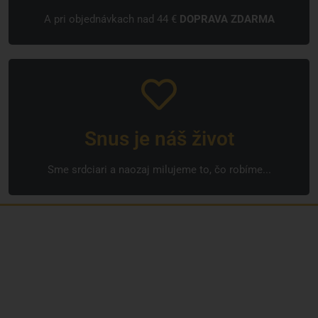
A pri objednávkach nad 44 €
DOPRAVA ZDARMA
Snus je náš život
Sme srdciari a naozaj milujeme to, čo robíme...
Sme rodinná česká spoločnosť s mladým a zanieteným
tímom. Radi vám so všetkým pomôžeme. Tvárou
SNUSim.to je Tomáš Vidlička (možno ho poznáte zo soc.
siete
TikTok – my_slivci
), ktorý sa nikotínovým
vrecúškam a žuvaciemu tabaku venuje už viac ako 8