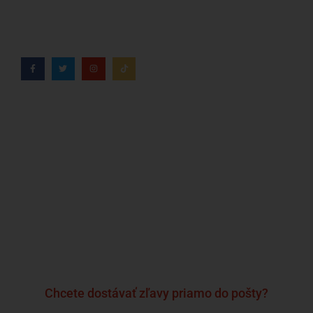
rokov.
Kto sme?
Značky
Často kladené otázky a odpovede
Kontakt
Formulár sťažnosti
Podmienky a pravidlá
Zásady ochrany osobných údajov
Chcete dostávať zľavy priamo do pošty?