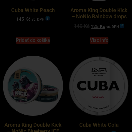
Cuba White Peach
Aroma King Double Kick
– NoNic Rainbow drops
145
Kč
vč. DPH
149
Kč
125
Kč
vč. DPH
Pridať do košíka
Viac info
Aroma King Double Kick
Cuba White Cola
– NoNic Blueberry ICE