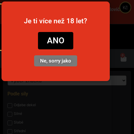
Kč
Objednajte cez víkend a získajte dopravu za polovičnú
cenu! Použite kód VIKEND! 🚚
Je ti více než 18 let?
snusim.to
ANO
0
Ne, sorry jako
Podle síly
Odjebe dekel
Silné
Slabé
Střední