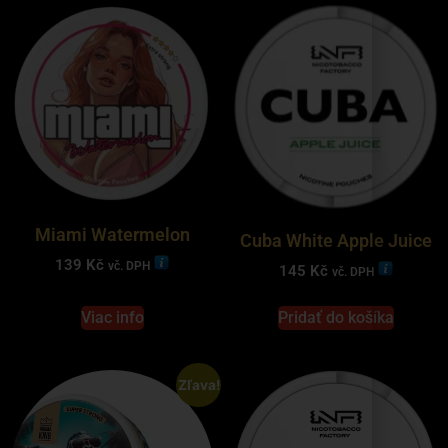
Miami Watermelon
Cuba White Apple Juice
139
Kč
vč. DPH
145
Kč
vč. DPH
Viac info
Pridať do košíka
Zľava!