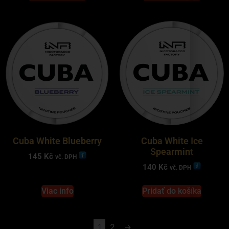
Cuba White Blueberry
Cuba White Ice
Spearmint
145
Kč
vč. DPH
140
Kč
vč. DPH
Viac info
Pridať do košíka
1
2
→