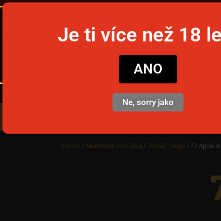
Je ti více než 18 l
snusim
ANO
Ne, sorry jako
Nikotinové vrecúška
Jedno
Domov
/
Nikotinové vrecúška
/
Tomáš miluje
/ 77 Apple &