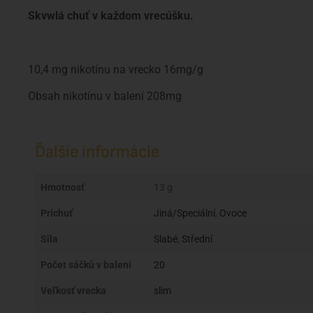
Skvwlá chuť v každom vrecúšku.
10,4 mg nikotínu na vrecko 16mg/g
Obsah nikotínu v balení 208mg
Ďalšie informácie
Hmotnosť
13 g
Príchuť
Jiná/Speciální
,
Ovoce
Sila
Slabé
,
Střední
Počet sáčků v balení
20
Veľkosť vrecka
slim