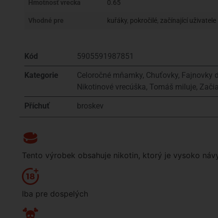
Hmotnosť vrecka
0.65
Vhodné pre
kuřáky
,
pokročilé
,
začínající uživatele
Kód
5905591987851
Kategorie
Celoročné mňamky
,
Chuťovky
,
Fajnovky d
Nikotinové vrecúška
,
Tomáš miluje
,
Začia
Příchuť
broskev
Tento výrobek obsahuje nikotin, ktorý je vysoko náv
Iba pre dospelých