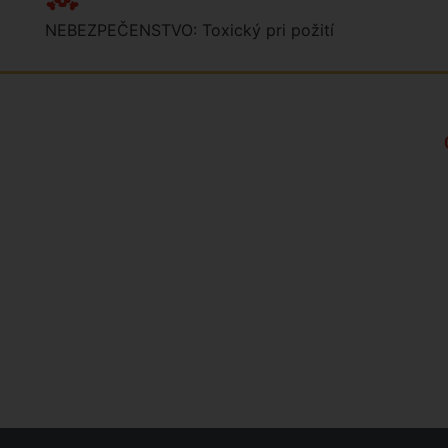
NEBEZPEČENSTVO: Toxický pri požití
Kto sme?
Značky
Často kladené otázky a odpovede
Kontakt
Formulár sťažnosti
Podmienky a pravidlá
Zásady ochrany osobných údajov