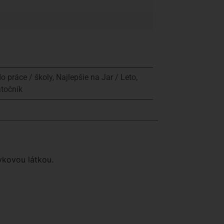
o práce / školy
,
Najlepšie na Jar / Leto
,
točník
ykovou látkou.