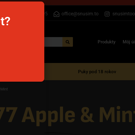
+420 733 525 395
office@snusim.to
snusimtoo
et?
Produkty
Môj ú
razové e-cigarety
Puky pod 18 rokov
 Mint
77 Apple & Min