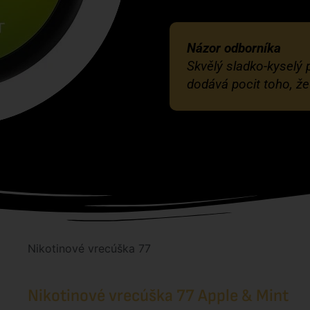
Názor odborníka
Skvělý sladko-kyselý p
dodává pocit toho, že
Nikotinové vrecúška 77
Nikotinové vrecúška 77 Apple & Mint