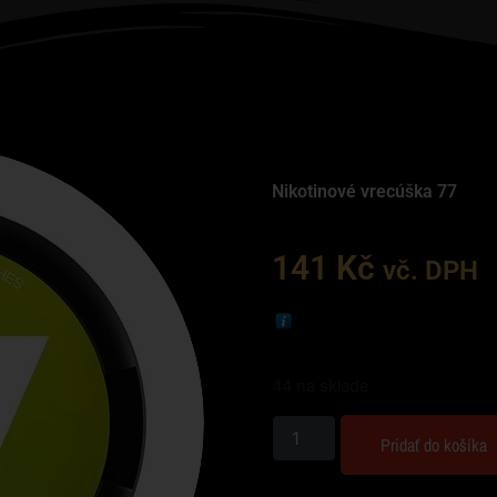
Nikotinové vrecúška 77
141
Kč
vč. DPH
44 na sklade
Pridať do košíka