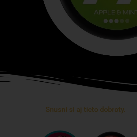
Snusni si aj tieto dobroty.