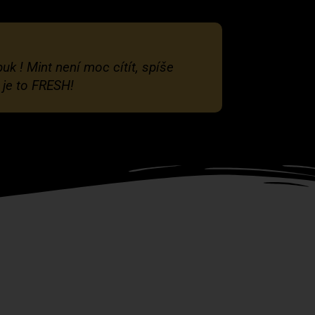
uk ! Mint není moc cítít, spíše
 je to FRESH!