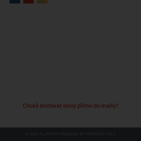
Kdo jsme?
Naše značky
Napsali o nás
Blog
Časté otázky a odpovědi
Kontakty
Reklamační formulář
Obchodní podmínky
Podmínky ochrany osobních údajů
Chceš dostávat slevy přímo do mailu?
© 2026 ALL RIGHTS RESERVED​ BY PROFICERT S.R.O.