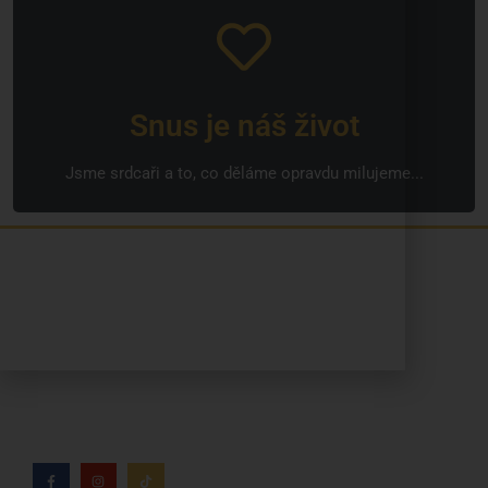
Snus je náš život
Jsme srdcaři a to, co děláme opravdu milujeme...
Jsme rodinná česká firma s mladým a odhodlaným
týmem. Rádi vám se vším pomůžeme. Tváři SNUSim.to
je Tomáš Vidlička (můžete znát ze soc. sítě
TikTok –
my_slivci
), který se nikotinovym sáčkům a žvýkacímu
tabáku věnuje více než 8 let.