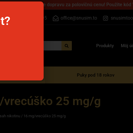
 cez víkend a získajte dopravu za polovičnú cenu! Použite kód
et?
+420 733 525 395
office@snusim.to
snusimtoo
Produkty
Môj ú
razové e-cigarety
Puky pod 18 rokov
/vrecúško 25 mg/g
sah nikotinu / 16 mg/vrecúško 25 mg/g