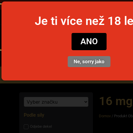
Objednajte
Je ti více než 18 l
snusim
ANO
Ne, sorry jako
Nikotinové vrecúška
Jedno
16 mg
Podle síly
Domov
/ Produkt Ob
Odjebe dekel