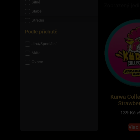
Silné
Zobrazený jedi
Slabé
Střední
Podle příchutě
Jiná/Speciální
Máta
Ovoce
Kurwa Colle
Strawbe
139
Kč
v
Viac 