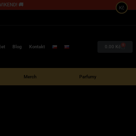
 VIKEND! 🚚
Kč
0
0.00
Kč
čet
Blog
Kontakt
Merch
Parfumy