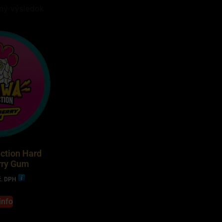
ný výsledok
ction Hard
rry Gum
č. DPH
info