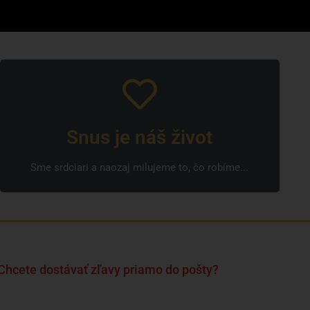
Snus je náš život
Sme srdciari a naozaj milujeme to, čo robíme...
Chcete dostávať zľavy priamo do pošty?