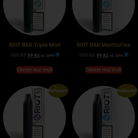
RIOT BAR Triple Mint
RIOT BAR Menthol Ice
169
Kč
169
Kč
99
Kč
99
Kč
vč. DPH
vč. DPH
Citește mai mult
Citește mai mult
Reduceri!
Reduceri!