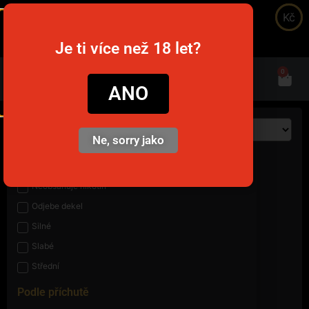
Kč
snusim.to
Je ti více než 18 let?
0
ANO
Ne, sorry jako
Podle síly
Neobsahuje nikotin
Odjebe dekel
Silné
Slabé
Střední
Podle příchutě