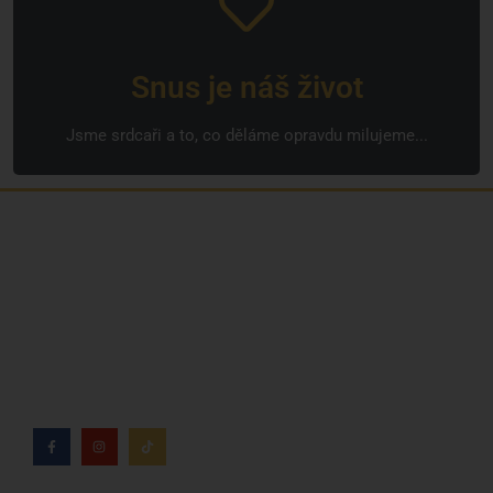
Snus je náš život
Jsme srdcaři a to, co děláme opravdu milujeme...
Jsme rodinná česká firma s mladým a odhodlaným
týmem. Rádi vám se vším pomůžeme. Tváři SNUSim.to
je Tomáš Vidlička (můžete znát ze soc. sítě
TikTok –
my_slivci
), který se nikotinovym sáčkům a žvýkacímu
tabáku věnuje více než 8 let.