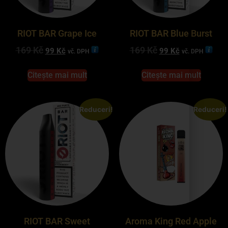
RIOT BAR Grape Ice
RIOT BAR Blue Burst
169
Kč
169
Kč
99
Kč
99
Kč
vč. DPH
vč. DPH
Citește mai mult
Citește mai mult
Reduceri!
Reduceri!
RIOT BAR Sweet
Aroma King Red Apple