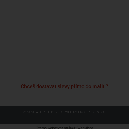
Kdo jsme?
Naše značky
Napsali o nás
Blog
Časté otázky a odpovědi
Kontakty
Reklamační formulář
Obchodní podmínky
Podmínky ochrany osobních údajů
Chceš dostávat slevy přímo do mailu?
© 2026 ALL RIGHTS RESERVED​ BY PROFICERT S.R.O.
Tvorba webových stránek
: Webklient