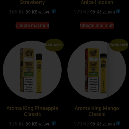
Strawberry
Anice Hookah
169
Kč
179
Kč
99
Kč
99
Kč
vč. DPH
vč. DPH
Citește mai mult
Citește mai mult
Reduceri!
Reduceri!
Aroma King Pineapple
Aroma King Mango
Classic
Classic
179
Kč
179
Kč
99
Kč
99
Kč
vč. DPH
vč. DPH