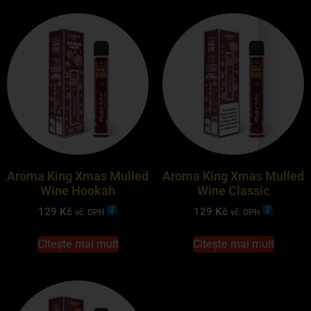
Aroma King Xmas Mulled
Aroma King Xmas Mulled
Wine Hookah
Wine Classic
129
Kč
129
Kč
vč. DPH
vč. DPH
Citește mai mult
Citește mai mult