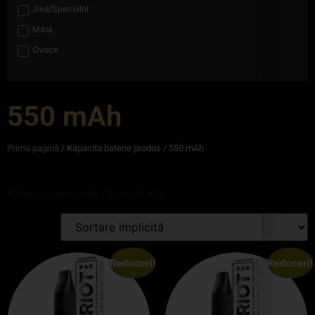
Jiná/Speciální
Máta
Ovoce
550 mAh
Prima pagină
/ Kapacita baterie produs / 550 mAh
Afișez toate cele 13 rezultate
Reduceri!
Reduceri!