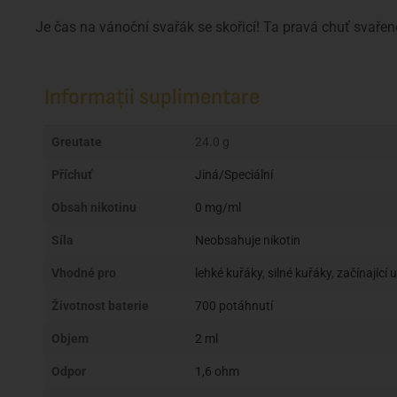
Je čas na vánoční svařák se skořicí! Ta pravá chuť svařen
Informații suplimentare
Greutate
24.0 g
Příchuť
Jiná/Speciální
Obsah nikotinu
0 mg/ml
Síla
Neobsahuje nikotin
Vhodné pro
lehké kuřáky
,
silné kuřáky
,
začínající 
Životnost baterie
700 potáhnutí
Objem
2 ml
Odpor
1,6 ohm