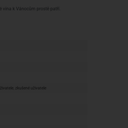
é vína k Vánocům prostě patří.
uživatele
,
zkušené uživatele