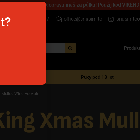
jednej přes víkend a dopravu máš za půlku! Použij kód VIKEND!
et?
+420 555 500 807
office@snusim.to
snusimtoo
Produk
é e-cigarety
Puky pod 18 let
 Mulled Wine Hookah
ing Xmas Mul