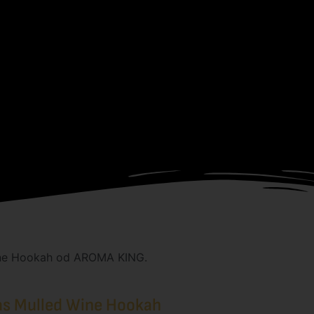
ine Hookah od AROMA KING.
as Mulled Wine Hookah