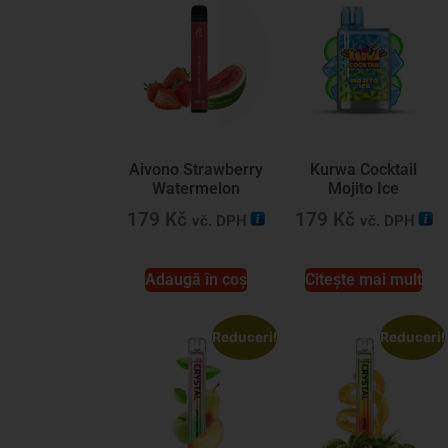
Aivono Strawberry
Kurwa Cocktail
Watermelon
Mojito Ice
179
Kč
179
Kč
vč. DPH
vč. DPH
Adaugă în coș
Citește mai mult
Reduceri!
Reduceri!