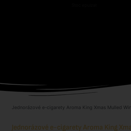
Stoc epuizat
Jednorázové e-cigarety Aroma King Xmas Mulled W
Jednorázové e-cigarety Aroma King Xm