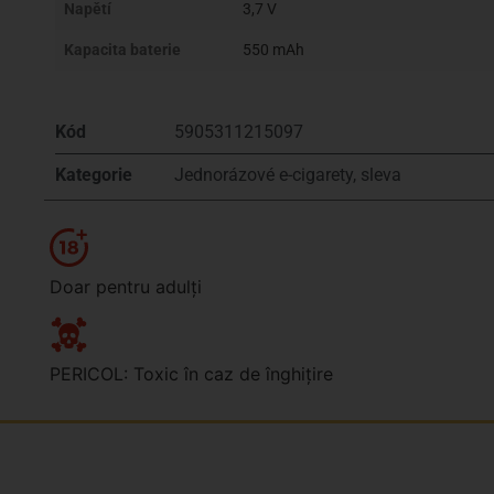
Napětí
3,7 V
Kapacita baterie
550 mAh
Kód
5905311215097
Kategorie
Jednorázové e-cigarety
,
sleva
Doar pentru adulți
PERICOL: Toxic în caz de înghițire