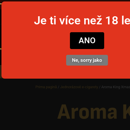
Ob
Je ti více než 18 l
snusim
ANO
Ne, sorry jako
Nikotinové sáčky
Jednorázov
Prima pagină
/
Jednorázové e-cigarety
/ Aroma King Xmas
Aroma K