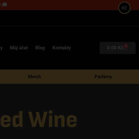
 🚚
Kč
0
0.00
Kč
ty
Můj účet
Blog
Kontakty
Merch
Parfémy
led Wine