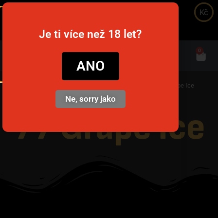
Kč
snusim.to
Je ti více než 18 let?
0
ANO
Domů
/
Nikotinové sáčky
/
Fajnovky do práce / školy
/ 77 Grape Ice
Ne, sorry jako
77 Grape Ice