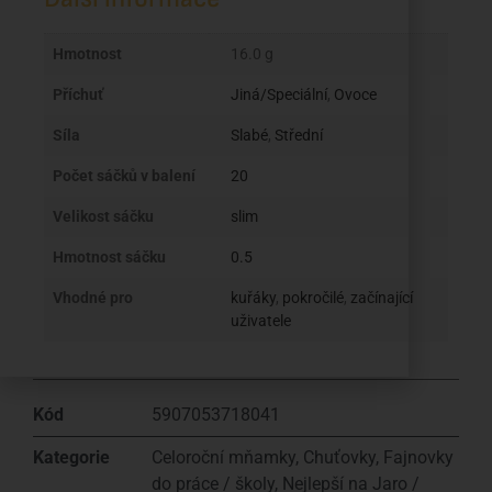
Hmotnost
16.0 g
Příchuť
Jiná/Speciální
,
Ovoce
Síla
Slabé
,
Střední
Počet sáčků v balení
20
Velikost sáčku
slim
Hmotnost sáčku
0.5
Vhodné pro
kuřáky
,
pokročilé
,
začínající
uživatele
Kód
5907053718041
Kategorie
Celoroční mňamky
,
Chuťovky
,
Fajnovky
do práce / školy
,
Nejlepší na Jaro /