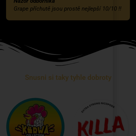
Názor odborníka
Grape příchutě jsou prostě nejlepší 10/10 !!
Snusni si taky tyhle dobroty