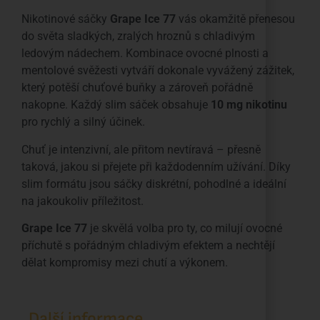
Nikotinové sáčky
Grape Ice 77
vás okamžitě přenesou
do světa sladkých, zralých hroznů s chladivým
ledovým nádechem. Kombinace ovocné plnosti a
mentolové svěžesti vytváří dokonale vyvážený zážitek,
který potěší chuťové buňky a zároveň pořádně
nakopne. Každý slim sáček obsahuje
10 mg nikotinu
pro rychlý a silný účinek.
Chuť je intenzivní, ale přitom nevtíravá – přesně
taková, jakou si přejete při každodenním užívání. Díky
slim formátu jsou sáčky diskrétní, pohodlné a ideální
na jakoukoliv příležitost.
Grape Ice 77
je skvělá volba pro ty, co milují ovocné
příchutě s pořádným chladivým efektem a nechtějí
dělat kompromisy mezi chutí a výkonem.
Další informace