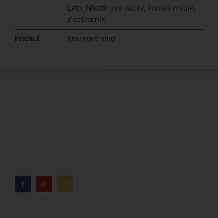
Léto
,
Nikotinové sáčky
,
Tomáš miluje
,
Začátečník
Příchuť
hroznové víno
Jsme rodinná česká firma s mladým a odhodlaným
týmem. Rádi vám se vším pomůžeme. Tváři SNUSim.to
je Tomáš Vidlička (můžete znát ze soc. sítě
TikTok –
my_slivci
), který se nikotinovym sáčkům a žvýkacímu
tabáku věnuje více než 8 let.