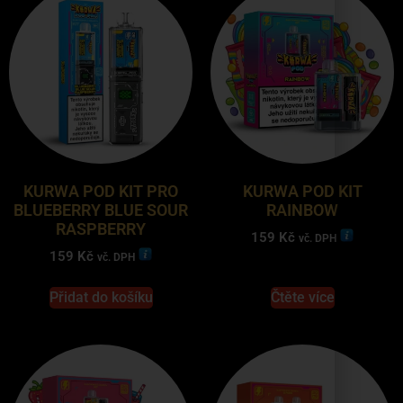
KURWA POD KIT PRO
KURWA POD KIT
BLUEBERRY BLUE SOUR
RAINBOW
RASPBERRY
159
Kč
vč. DPH
159
Kč
vč. DPH
Přidat do košíku
Čtěte více