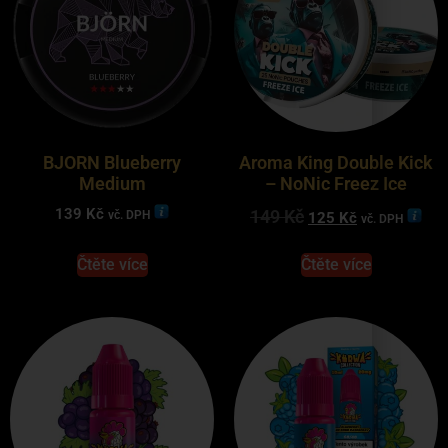
BJORN Blueberry
Aroma King Double Kick
Medium
– NoNic Freez Ice
139
Kč
149
Kč
vč. DPH
125
Kč
vč. DPH
Čtěte více
Čtěte více