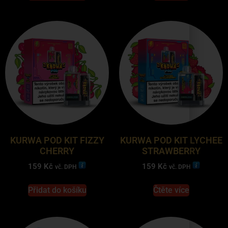
KURWA POD KIT FIZZY
KURWA POD KIT LYCHEE
CHERRY
STRAWBERRY
159
Kč
159
Kč
vč. DPH
vč. DPH
Přidat do košíku
Čtěte více