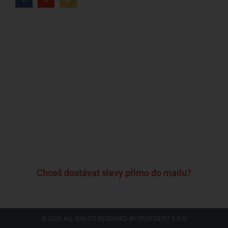
Kdo jsme?
Naše značky
Napsali o nás
Blog
Časté otázky a odpovědi
Kontakty
Reklamační formulář
Obchodní podmínky
Podmínky ochrany osobních údajů
Chceš dostávat slevy přímo do mailu?
© 2026 ALL RIGHTS RESERVED​ BY PROFICERT S.R.O.