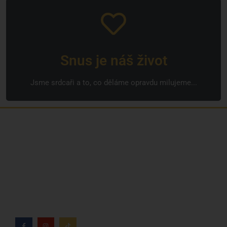
Snus je náš život
Jsme srdcaři a to, co děláme opravdu milujeme...
Jsme rodinná česká firma s mladým a odhodlaným
týmem. Rádi vám se vším pomůžeme. Tváři SNUSim.to
je Tomáš Vidlička (můžete znát ze soc. sítě
TikTok –
my_slivci
), který se nikotinovym sáčkům a žvýkacímu
tabáku věnuje více než 8 let.