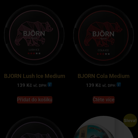
BJORN Lush Ice Medium
BJORN Cola Medium
139
Kč
139
Kč
vč. DPH
vč. DPH
Přidat do košíku
Čtěte více
Sleva!