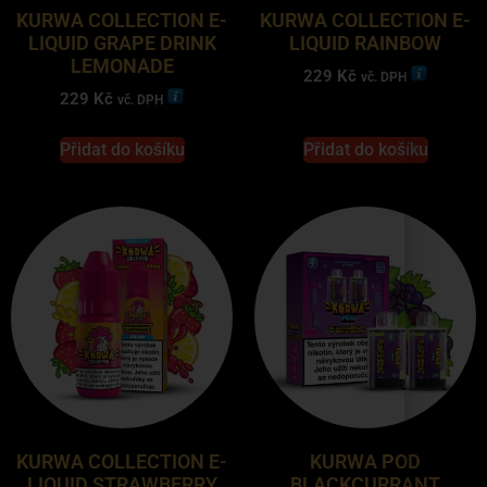
KURWA COLLECTION E-
KURWA COLLECTION E-
LIQUID GRAPE DRINK
LIQUID RAINBOW
LEMONADE
229
Kč
vč. DPH
229
Kč
vč. DPH
Přidat do košíku
Přidat do košíku
KURWA COLLECTION E-
KURWA POD
LIQUID STRAWBERRY
BLACKCURRANT