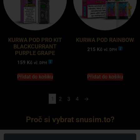
KURWA POD PRO KIT
KURWA POD RAINBOW
BLACKCURRANT
215
Kč
vč. DPH
PURPLE GRAPE
159
Kč
vč. DPH
Přidat do košíku
Přidat do košíku
1
2
3
4
→
Proč si vybrat snusim.to?