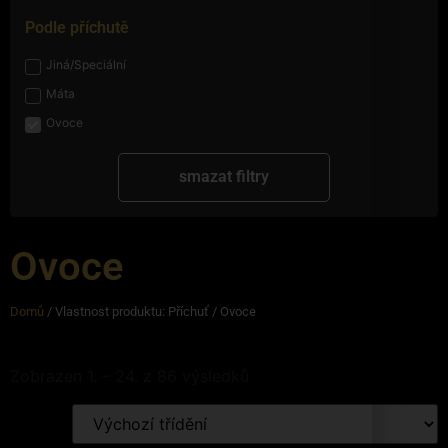
Podle příchutě
Jiná/Speciální
Máta
Ovoce
smazat filtry
Ovoce
Domů
/ Vlastnost produktu: Příchuť / Ovoce
Zobrazen 1. – 24. z 86 výsledků