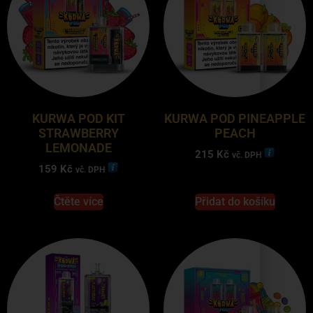
KURWA POD KIT
KURWA POD PINEAPPLE
STRAWBERRY
PEACH
LEMONADE
215
Kč
vč. DPH
159
Kč
vč. DPH
Čtěte více
Přidat do košíku