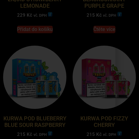
LEMONADE
PURPLE GRAPE
229
Kč
215
Kč
vč. DPH
vč. DPH
Přidat do košíku
Čtěte více
KURWA POD BLUEBERRY
KURWA POD FIZZY
BLUE SOUR RASPBERRY
CHERRY
215
Kč
215
Kč
vč. DPH
vč. DPH