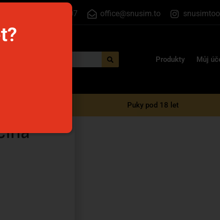
+420 555 500 807
office@snusim.to
snusimtoo
et?
Produkty
Můj úč
é e-cigarety
Puky pod 18 let
čina