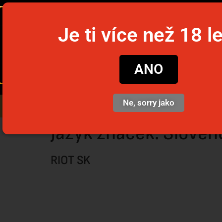
Je ti více než 18 l
snusim
ANO
Ne, sorry jako
Nikotinové sáčky
Jednorázov
Jazyk značek:
Sloven
RIOT SK