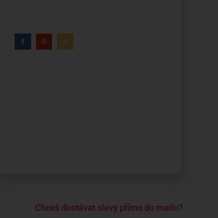
tabáku věnuje více než 8 let.
Kdo jsme?
Naše značky
Napsali o nás
Blog
Časté otázky a odpovědi
Kontakty
Reklamační formulář
Obchodní podmínky
Podmínky ochrany osobních údajů
Chceš dostávat slevy přímo do mailu?