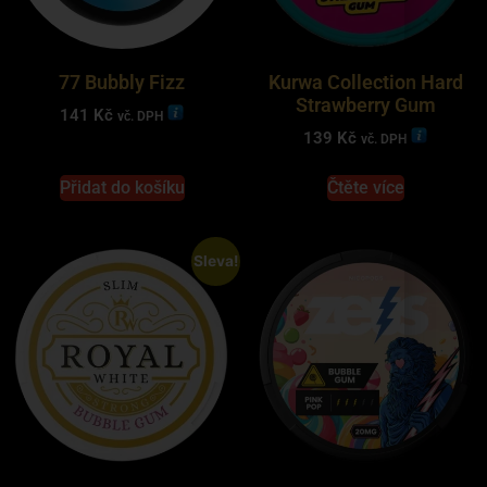
77 Bubbly Fizz
Kurwa Collection Hard
Strawberry Gum
141
Kč
vč. DPH
139
Kč
vč. DPH
Přidat do košíku
Čtěte více
Sleva!