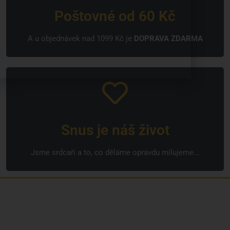
Poštovné od 60 Kč
A u objednávek nad 1099 Kč je
DOPRAVA ZDARMA
Snus je náš život
Jsme srdcaři a to, co děláme opravdu milujeme...
Jsme rodinná česká firma s mladým a odhodlaným
týmem. Rádi vám se vším pomůžeme. Tváři SNUSim.to