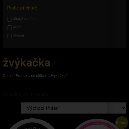
Podle příchutě
Jiná/Speciální
Máta
Ovoce
žvýkačka
Domů
/ Produkty se štítkem „žvýkačka“
Showing all 9 results
Sleva!