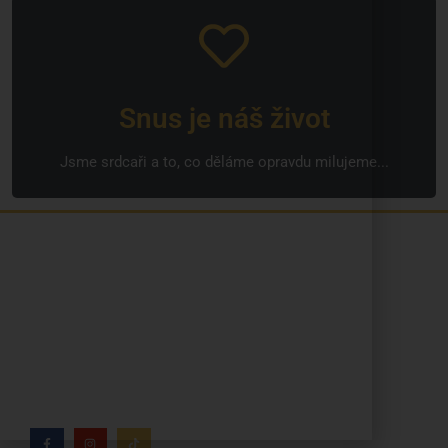
Snus je náš život
Jsme srdcaři a to, co děláme opravdu milujeme...
Jsme rodinná česká firma s mladým a odhodlaným
týmem. Rádi vám se vším pomůžeme. Tváři SNUSim.to
je Tomáš Vidlička (můžete znát ze soc. sítě
TikTok –
my_slivci
), který se nikotinovym sáčkům a žvýkacímu
tabáku věnuje více než 8 let.