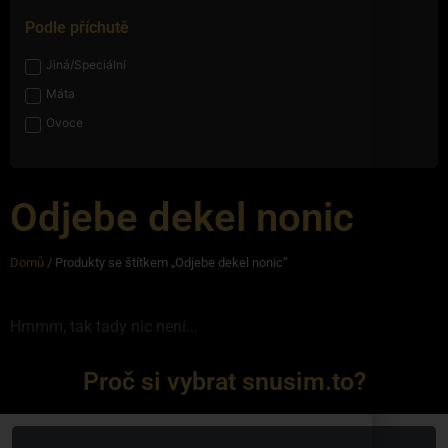
Podle příchutě
Jiná/Speciální
Máta
Ovoce
Odjebe dekel nonic
Domů
/ Produkty se štítkem „Odjebe dekel nonic“
Hmmm, tak tady nic není...
Proč si vybrat snusim.to?