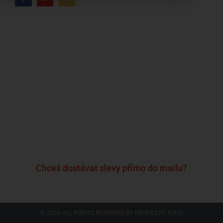
Kdo jsme?
Naše značky
Napsali o nás
Blog
Časté otázky a odpovědi
Kontakty
Reklamační formulář
Obchodní podmínky
Podmínky ochrany osobních údajů
Chceš dostávat slevy přímo do mailu?
© 2026 ALL RIGHTS RESERVED​ BY PROFICERT S.R.O.