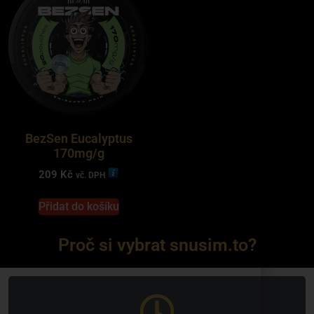
BezSen Eucalyptus
170mg/g
209
Kč
vč. DPH
Přidat do košíku
Proč si vybrat snusim.to?