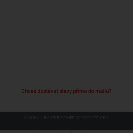
Kdo jsme?
Naše značky
Napsali o nás
Blog
Časté otázky a odpovědi
Kontakty
Reklamační formulář
Obchodní podmínky
Podmínky ochrany osobních údajů
Chceš dostávat slevy přímo do mailu?
© 2026 ALL RIGHTS RESERVED​ BY PROFICERT S.R.O.