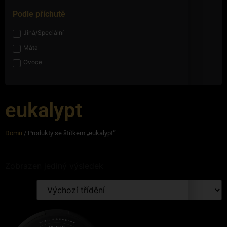
Podle příchutě
Jiná/Speciální
Máta
Ovoce
eukalypt
Domů
/ Produkty se štítkem „eukalypt“
Zobrazen jediný výsledek