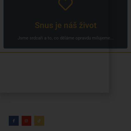
Snus je náš život
Jsme srdcaři a to, co děláme opravdu milujeme...
Jsme rodinná česká firma s mladým a odhodlaným
týmem. Rádi vám se vším pomůžeme. Tváři SNUSim.to
je Tomáš Vidlička (můžete znát ze soc. sítě
TikTok –
my_slivci
), který se nikotinovym sáčkům a žvýkacímu
tabáku věnuje více než 8 let.