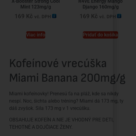
X-Booster Strong Cool
R4VE Energy Mango
Mint 123mg/g
Django 160mg/g
169
Kč
169
Kč
vč. DPH
vč. DPH
Viac info
Pridať do košíka
Kofeínové vrecúška
Miami Banana 200mg/g
Miami kofeínovky! Prenesú ťa na pláž, kde sa nikdy
nespí. Noc, šichta alebo tréning? Miami dá 173 mg, ty
dáš zvyšok. Sila 173 mg v 1 vrecúšku.
OBSAHUJE KOFEÍN A NIE JE VHODNÝ PRE DETI,
TEHOTNÉ A DOJČIACE ŽENY.