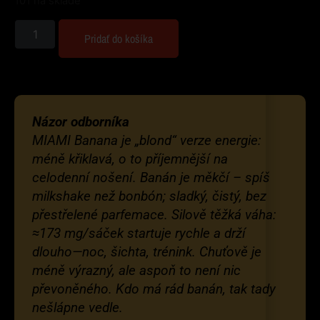
101 na sklade
Pridať do košíka
Názor odborníka
MIAMI Banana je „blond“ verze energie:
méně křiklavá, o to příjemnější na
celodenní nošení. Banán je měkčí – spíš
milkshake než bonbón; sladký, čistý, bez
přestřelené parfemace. Silově těžká váha:
≈173 mg/sáček startuje rychle a drží
dlouho—noc, šichta, trénink. Chuťově je
méně výrazný, ale aspoň to není nic
převoněného. Kdo má rád banán, tak tady
nešlápne vedle.