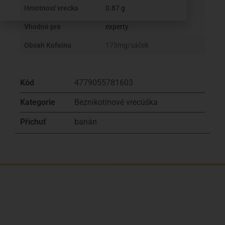
Hmotnosť vrecka
0.87 g
Vhodné pre
experty
Obsah Kofeinu
173mg/sáček
Kód
4779055781603
Kategorie
Beznikotínové vrecúška
Příchuť
banán
Sme rodinná česká spoločnosť s mladým a zanieteným
tímom. Radi vám so všetkým pomôžeme. Tvárou
SNUSim.to je Tomáš Vidlička (možno ho poznáte zo soc.