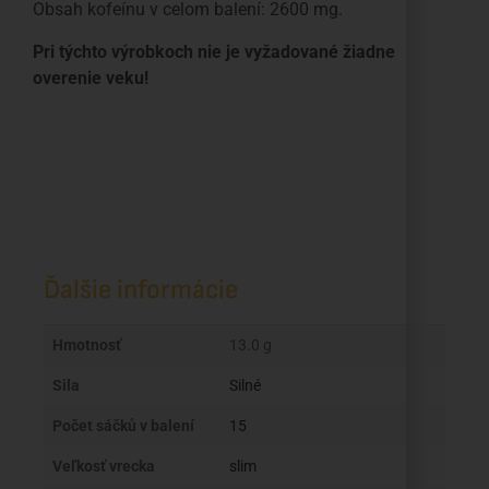
Obsah kofeínu v celom balení: 2600 mg.
Pri týchto výrobkoch nie je vyžadované žiadne
overenie veku!
Ďalšie informácie
Hmotnosť
13.0 g
Sila
Silné
Počet sáčků v balení
15
Veľkosť vrecka
slim