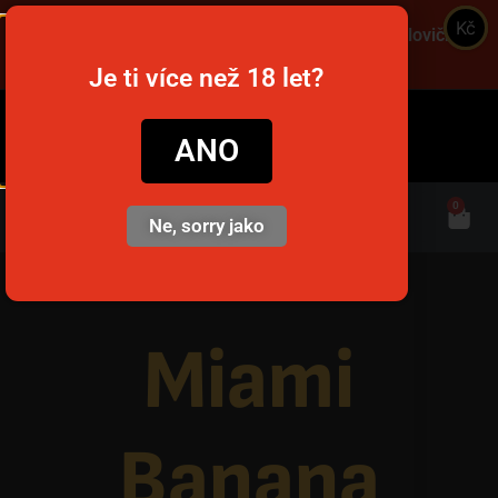
Kč
Objednajte cez víkend a získajte dopravu za polovičnú
cenu! Použite kód VIKEND! 🚚
Je ti více než 18 let?
snusim.to
ANO
0
Ne, sorry jako
Domov
/
Beznikotínové vrecúška
/ Miami Banana 200mg/g
Miami
Banana