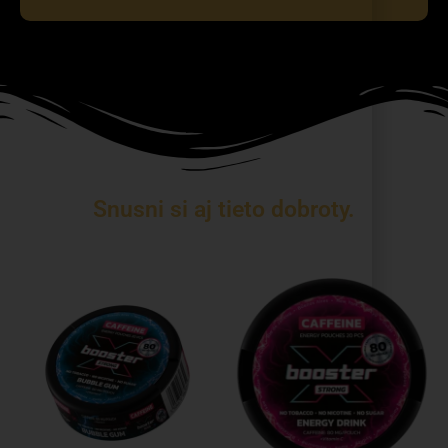
Snusni si aj tieto dobroty.