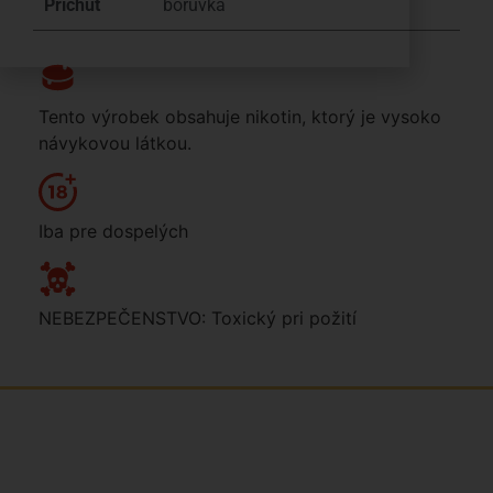
Příchuť
borůvka
Tento výrobek obsahuje nikotin, ktorý je vysoko
návykovou látkou.
Iba pre dospelých
NEBEZPEČENSTVO: Toxický pri požití
Sme rodinná česká spoločnosť s mladým a zanieteným
tímom. Radi vám so všetkým pomôžeme. Tvárou