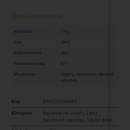
Ďalšie informácie
Hmotnosť
14 g
Sila
Silné
Veľkosť vrecka
slim
Hmotnosť vrecka
0.7
Vhodné pre
experty
,
silné kuřáky
,
zkušené
uživatele
Kód
8594203206861
Kategorie
Najlepšie na Jeseň / Zimu
,
Nikotinové vrecúška
,
Odjebe dekel