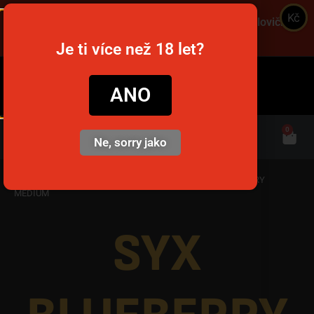
Kč
Objednajte cez víkend a získajte dopravu za polovičnú
cenu! Použite kód VIKEND! 🚚
Je ti více než 18 let?
snusim.to
ANO
0
Ne, sorry jako
Domov
/
Nikotinové vrecúška
/
Odjebe dekel
/ SYX BLUEBERRY
MEDIUM
SYX