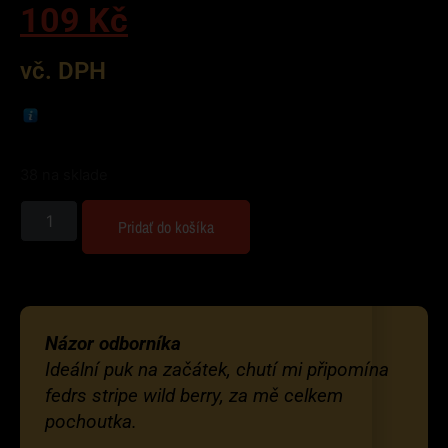
109
Kč
vč. DPH
38 na sklade
Pridať do košíka
Názor odborníka
Ideální puk na začátek, chutí mi připomína
fedrs stripe wild berry, za mě celkem
pochoutka.