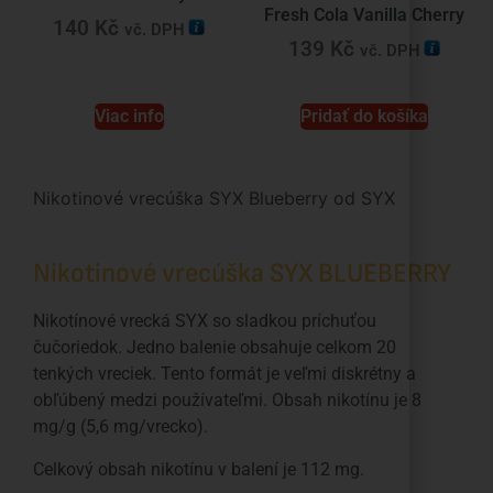
Fresh Cola Vanilla Cherry
140
Kč
vč. DPH
139
Kč
vč. DPH
Viac info
Pridať do košíka
Nikotinové vrecúška SYX Blueberry od SYX
Nikotinové vrecúška SYX BLUEBERRY
Nikotínové vrecká SYX so sladkou príchuťou
čučoriedok. Jedno balenie obsahuje celkom 20
tenkých vreciek. Tento formát je veľmi diskrétny a
obľúbený medzi používateľmi. Obsah nikotínu je 8
mg/g (5,6 mg/vrecko).
Celkový obsah nikotínu v balení je 112 mg.