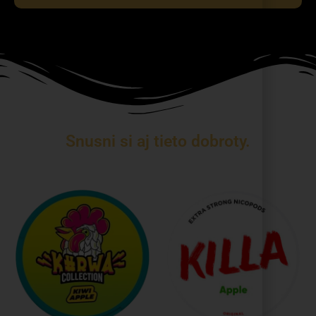
Snusni si aj tieto dobroty.