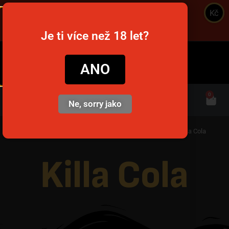
Kč
Je ti více než 18 let?
snusim.to
ANO
0
Ne, sorry jako
Domov
/
Nikotinové vrecúška
/
Fajnovky do práce / školy
/ Killa Cola
Killa Cola