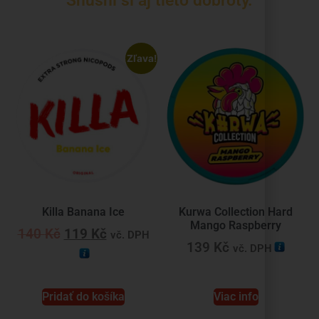
Snusni si aj tieto dobroty.
Zľava!
Killa Banana Ice
Kurwa Collection Hard
Mango Raspberry
140
Kč
119
Kč
vč. DPH
139
Kč
vč. DPH
Pridať do košíka
Viac info