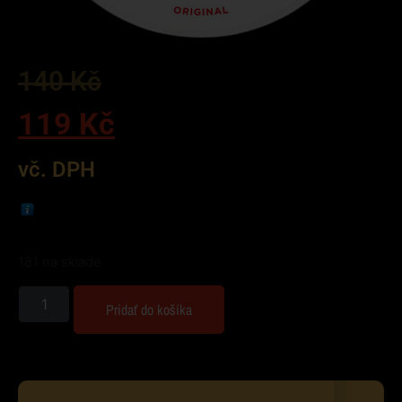
140
Kč
119
Kč
vč. DPH
181 na sklade
Pridať do košíka