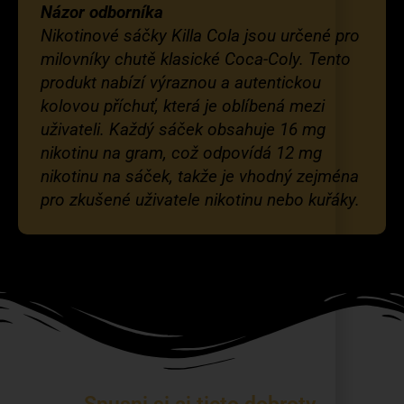
Názor odborníka
Nikotinové sáčky Killa Cola jsou určené pro
milovníky chutě klasické Coca-Coly. Tento
produkt nabízí výraznou a autentickou
kolovou příchuť, která je oblíbená mezi
uživateli. Každý sáček obsahuje 16 mg
nikotinu na gram, což odpovídá 12 mg
nikotinu na sáček, takže je vhodný zejména
pro zkušené uživatele nikotinu nebo kuřáky.