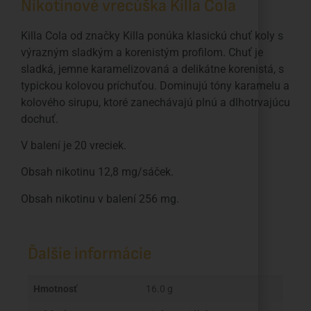
Nikotinové vrecúška Killa Cola
Killa Cola od značky Killa ponúka klasickú chuť koly s
výrazným sladkým a korenistým profilom. Chuť je
sladká, jemne karamelizovaná a delikátne korenistá, s
typickou kolovou príchuťou. Dominujú tóny karamelu a
kolového sirupu, ktoré zanechávajú plnú a dlhotrvajúcu
dochuť.
V balení je 20 vreciek.
Obsah nikotinu 12,8 mg/sáček.
Obsah nikotinu v balení 256 mg.
Ďalšie informácie
Hmotnosť
16.0 g