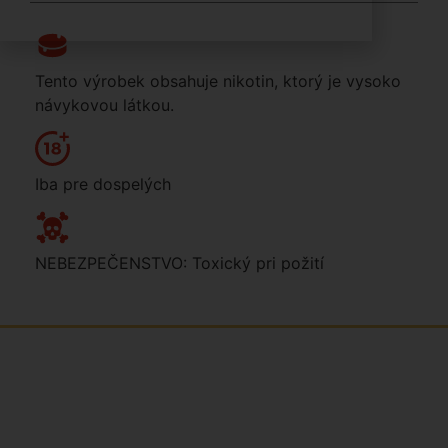
Tento výrobek obsahuje nikotin, ktorý je vysoko
návykovou látkou.
Iba pre dospelých
NEBEZPEČENSTVO: Toxický pri požití
Sme rodinná česká spoločnosť s mladým a zanieteným
tímom. Radi vám so všetkým pomôžeme. Tvárou
SNUSim.to je Tomáš Vidlička (možno ho poznáte zo soc.