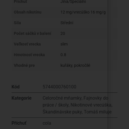
Príchuť
Jiná/Speciální
Obsah nikotínu
12 mg/vrecúško 16 mg/g
Sila
Střední
Počet sáčků v balení
20
Veľkosť vrecka
slim
Hmotnosť vrecka
0.8
Vhodné pre
kuřáky
,
pokročilé
Kód
5744000760100
Kategorie
Celoročné mňamky
,
Fajnovky do
práce / školy
,
Nikotinové vrecúška
,
Škandinávske puky
,
Tomáš miluje
Příchuť
cola