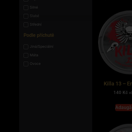
Silné
Slabé
Střední
Podle příchutě
Jiná/Speciální
Máta
Ovoce
Killa 13 – E
140
Kč
v
Adaugă 