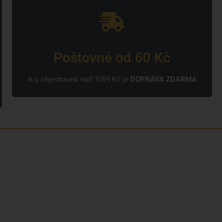
Poštovné od 60 Kč
A u objednávek nad 1099 Kč je
DOPRAVA ZDARMA
Kdo jsme?
Naše značky
Napsali o nás
Blog
Časté otázky a odpovědi