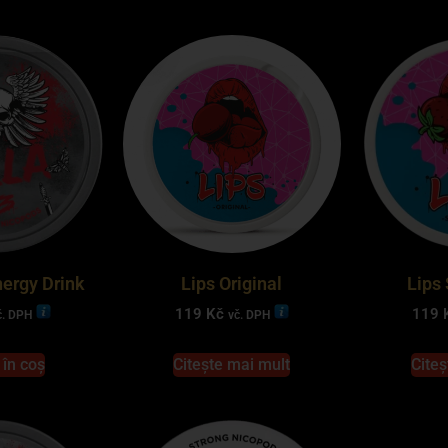
nergy Drink
Lips Original
Lips
119
Kč
119
č. DPH
vč. DPH
în coș
Citește mai mult
Citeș