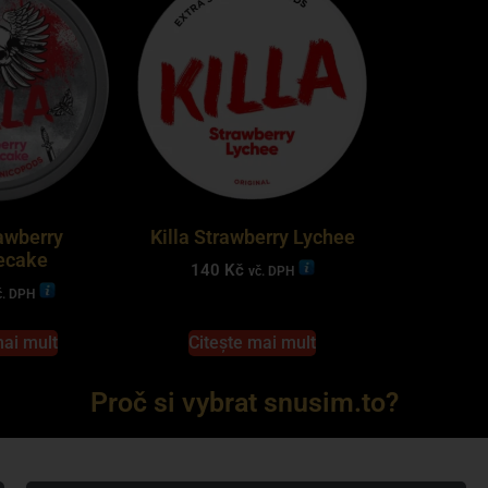
rawberry
Killa Strawberry Lychee
ecake
140
Kč
vč. DPH
č. DPH
mai mult
Citește mai mult
Proč si vybrat snusim.to?