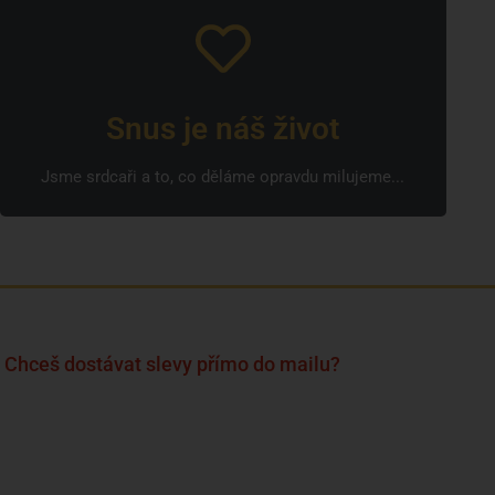
Snus je náš život
Jsme srdcaři a to, co děláme opravdu milujeme...
Chceš dostávat slevy přímo do mailu?