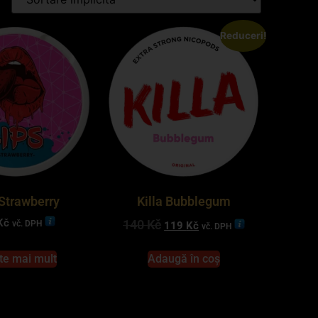
Reduceri!
 Strawberry
Killa Bubblegum
Kč
140
Kč
vč. DPH
119
Kč
vč. DPH
te mai mult
Adaugă în coș