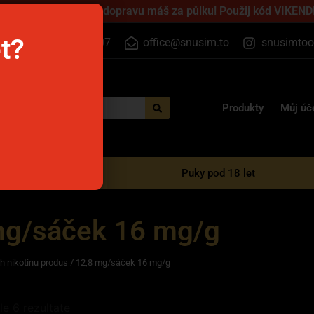
jednej přes víkend a dopravu máš za půlku! Použij kód VIKEND!
et?
+420 555 500 807
office@snusim.to
snusimtoo
Produkty
Můj úč
é e-cigarety
Puky pod 18 let
mg/sáček 16 mg/g
h nikotinu produs / 12,8 mg/sáček 16 mg/g
le 6 rezultate