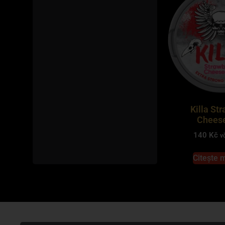
Killa St
Chees
140
Kč
v
Citește 