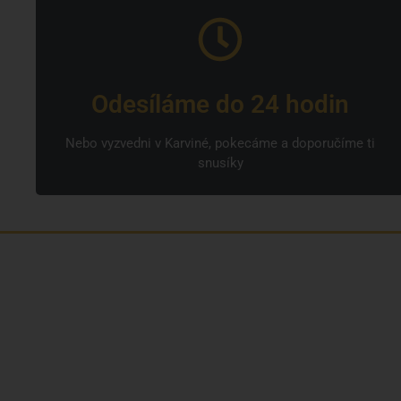
Odesíláme do 24 hodin
Nebo vyzvedni v Karviné, pokecáme a doporučíme ti
snusíky
Jsme rodinná česká firma s mladým a
odhodlaným týmem. Rádi vám se vším
pomůžeme. Tváři SNUSim.to je Tomáš Vidlička
(můžete znát ze soc. sítě
TikTok – my_slivci
), který
se nikotinovym sáčkům a žvýkacímu tabáku