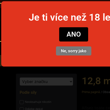
Ob
Je ti více než 18 l
snusim
ANO
Ne, sorry jako
Nikotinové sáčky
Jednorázov
12,8 
Podle síly
Prima pagină
/ Obsa
Neobsahuje nikotin
Afișez toate ce
Odjebe dekel