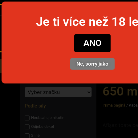
Je ti více než 18 l
snusim
ANO
Ne, sorry jako
Nikotinové sáčky
Jednorázov
650 
Podle síly
Prima pagină
/ Kapa
Neobsahuje nikotin
Afișez toate ce
Odjebe dekel
Silné