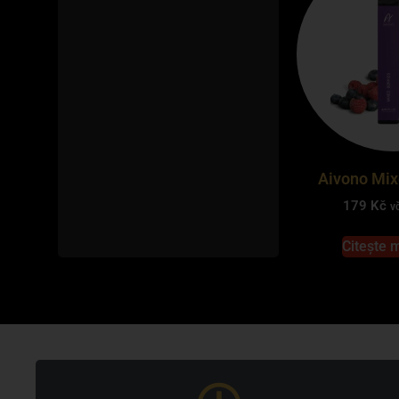
Aivono Mix
179
Kč
v
Citește 