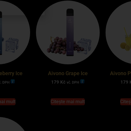
eberry Ice
Aivono Grape Ice
Aivono 
179
Kč
179
č. DPH
vč. DPH
mai mult
Citește mai mult
Citeș