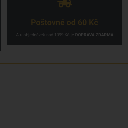
Poštovné od 60 Kč
A u objednávek nad 1099 Kč je
DOPRAVA ZDARMA
Kdo jsme?
Naše značky
Napsali o nás
Blog
Časté otázky a odpovědi
Kontakty
Reklamační formulář