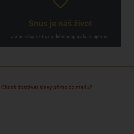
Snus je náš život
Jsme srdcaři a to, co děláme opravdu milujeme...
Chceš dostávat slevy přímo do mailu?