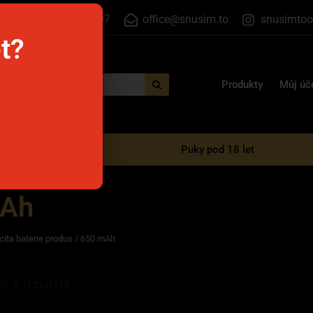
+420 555 500 807
office@snusim.to
snusimtoo
et?
Produkty
Můj úč
é e-cigarety
Puky pod 18 let
mAh
cita baterie produs / 650 mAh
le 5 rezultate