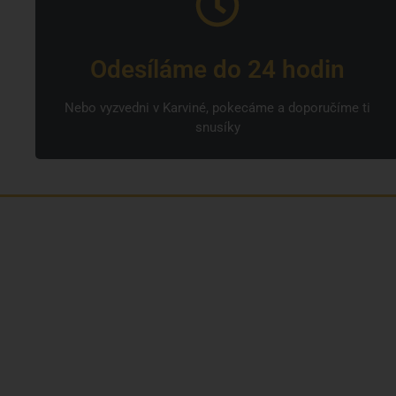
Odesíláme do 24 hodin
Nebo vyzvedni v Karviné, pokecáme a doporučíme ti
snusíky
Jsme rodinná česká firma s mladým a
odhodlaným týmem. Rádi vám se vším
pomůžeme. Tváři SNUSim.to je Tomáš Vidlička
(můžete znát ze soc. sítě
TikTok – my_slivci
), který
se nikotinovym sáčkům a žvýkacímu tabáku
věnuje více než 8 let.