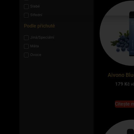
Slabé
Střední
Podle příchutě
Jiná/Speciální
Máta
Ovoce
Aivono Blu
179
Kč
v
Citește 