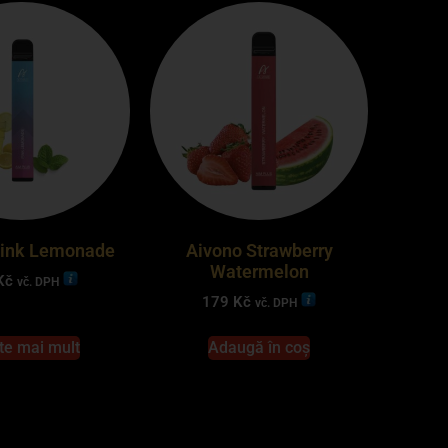
Pink Lemonade
Aivono Strawberry
Watermelon
Kč
vč. DPH
179
Kč
vč. DPH
te mai mult
Adaugă în coș