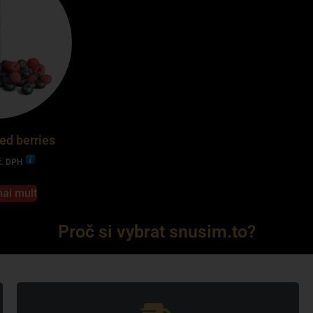
ed berries
č. DPH
mai mult
Proč si vybrat snusim.to?