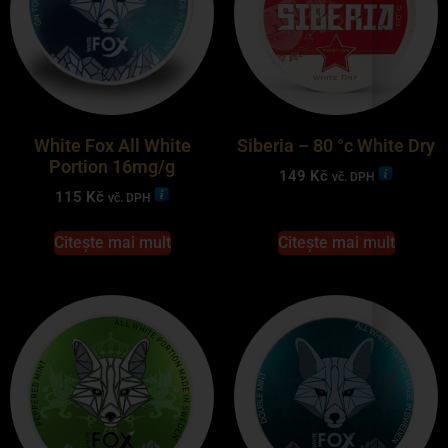
White Fox All White
Siberia – 80 °c White Dry
Portion 16mg/g
149
Kč
vč. DPH
115
Kč
vč. DPH
Citește mai mult
Citește mai mult