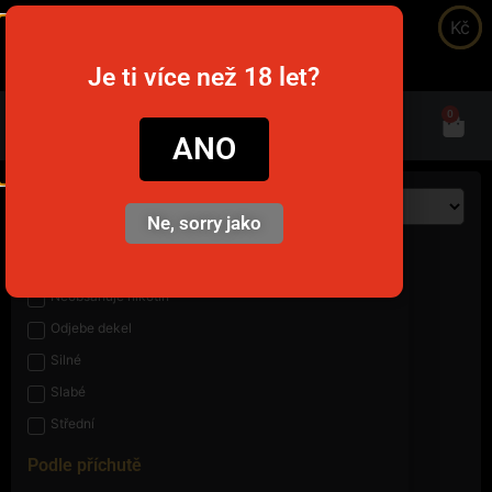
Kč
snusim.to
Je ti více než 18 let?
0
ANO
Ne, sorry jako
Podle síly
Neobsahuje nikotin
Odjebe dekel
Silné
Slabé
Střední
Podle příchutě