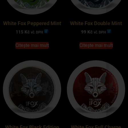
White Fox Peppered Mint
White Fox Double Mint
115
Kč
99
Kč
vč. DPH
vč. DPH
Citește mai mult
Citește mai mult
White Fox Black Edition
White Fox Full Charge