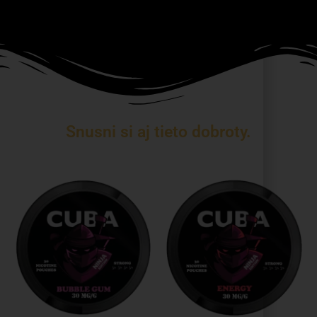
Snusni si aj tieto dobroty.