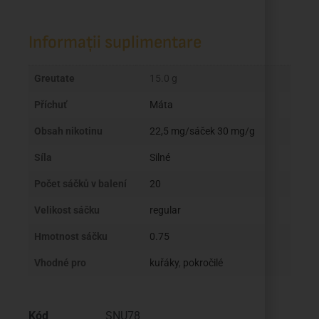
Informații suplimentare
Greutate
15.0 g
Příchuť
Máta
Obsah nikotinu
22,5 mg/sáček 30 mg/g
Síla
Silné
Počet sáčků v balení
20
Velikost sáčku
regular
Hmotnost sáčku
0.75
Vhodné pro
kuřáky
,
pokročilé
Kód
SNU78