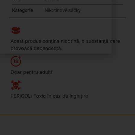
Kategorie
Nikotinové sáčky
Acest produs conține nicotină, o substanță care
provoacă dependență.
Doar pentru adulți
PERICOL: Toxic în caz de înghițire
Jsme rodinná česká firma s mladým a odhodlaným