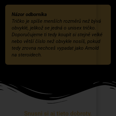
Názor odborníka
Tričko je spíše menších rozměrů než bývá
obvyklé, jelikož se jedná o unisex tričko.
Doporučujeme ti tedy koupit si stejně velké
nebo větší číslo než obvykle nosíš, pokud
tedy zrovna nechceš vypadat jako Arnold
na steroidech.
Snusni si aj tieto dobroty.