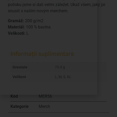
potisku jsme si dali velmi záležet. Ukaž všem, jaký jsi
snusič s naším novým merchem.
Gramáž:
200 g/m2
Materiál:
100 % bavlna
Velikosti:
L
Informații suplimentare
Greutate
70.0 g
Velikost
L, M, S, XL
Kód
MER56
Kategorie
Merch