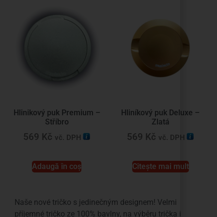
Hlinikový puk Premium –
Hliníkový puk Deluxe –
Stříbro
Zlatá
569
Kč
569
Kč
vč. DPH
vč. DPH
Adaugă în coș
Citește mai mult
Naše nové tričko s jedinečným designem! Velmi
příjemné tričko ze 100% bavlny, na výběru trička i