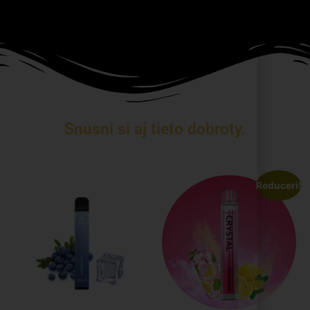
Snusni si aj tieto dobroty.
Reduceri!