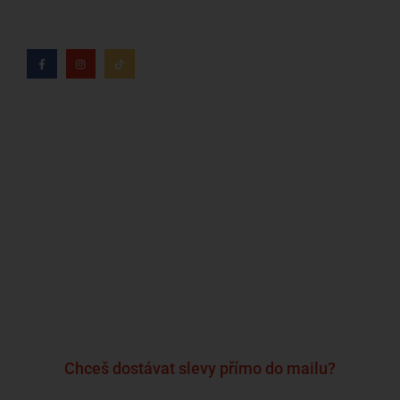
Kdo jsme?
Naše značky
Napsali o nás
Blog
Časté otázky a odpovědi
Kontakty
Reklamační formulář
Obchodní podmínky
Podmínky ochrany osobních údajů
Chceš dostávat slevy přímo do mailu?