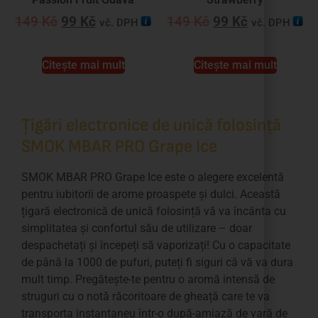
149
Kč
99
Kč
149
Kč
99
Kč
vč. DPH
vč. DPH
Citește mai mult
Citește mai mult
Țigări electronice de unică folosință
SMOK MBAR PRO Grape Ice
SMOK MBAR PRO Grape Ice este o alegere excelentă
pentru iubitorii de arome proaspete și dulci. Această
țigară electronică de unică folosință vă va încânta cu
simplitatea și confortul său de utilizare – doar
despachetați și începeți să vaporizați! Cu o capacitate
de până la 1000 de pufuri, puteți fi siguri că vă va dura
mult timp. Pregătește-te pentru o aromă intensă de
struguri cu o notă răcoritoare de gheață care te va
transporta instantaneu într-o după-amiază de vară de