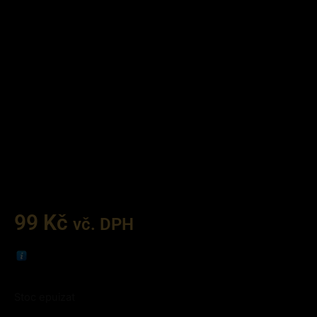
99
Kč
vč. DPH
Stoc epuizat