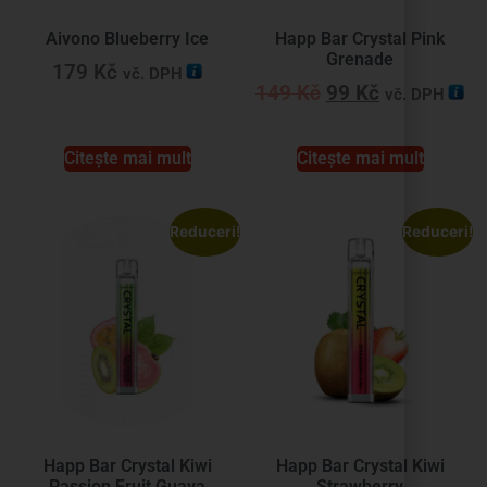
Aivono Blueberry Ice
Happ Bar Crystal Pink
Grenade
179
Kč
vč. DPH
149
Kč
99
Kč
vč. DPH
Citește mai mult
Citește mai mult
Reduceri!
Reduceri!
Happ Bar Crystal Kiwi
Happ Bar Crystal Kiwi
Passion Fruit Guava
Strawberry