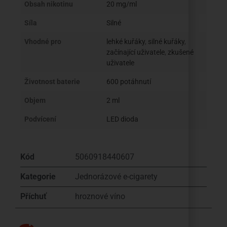
Obsah nikotinu
20 mg/ml
Síla
Silné
Vhodné pro
lehké kuřáky
,
silné kuřáky
,
začínající uživatele
,
zkušené
uživatele
Životnost baterie
600 potáhnutí
Objem
2 ml
Podvícení
LED dioda
Kód
5060918440607
Kategorie
Jednorázové e-cigarety
Příchuť
hroznové víno