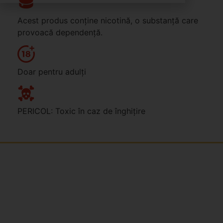
Acest produs conține nicotină, o substanță care
provoacă dependență.
Doar pentru adulți
PERICOL: Toxic în caz de înghițire
Jsme rodinná česká firma s mladým a odhodlaným
týmem. Rádi vám se vším pomůžeme. Tváři SNUSim.to
je Tomáš Vidlička (můžete znát ze soc. sítě
TikTok –
my_slivci
), který se nikotinovym sáčkům a žvýkacímu
tabáku věnuje více než 8 let.