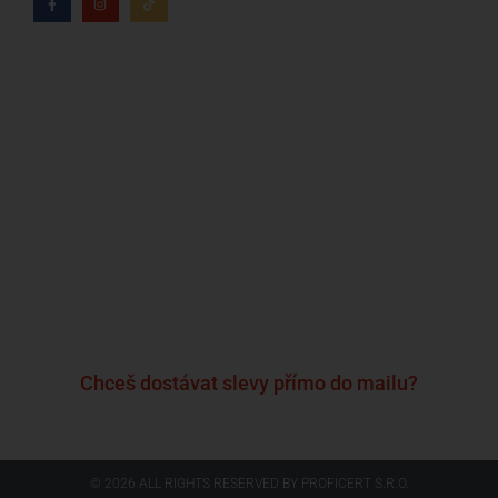
Kdo jsme?
Naše značky
Napsali o nás
Blog
Časté otázky a odpovědi
Kontakty
Reklamační formulář
Obchodní podmínky
Podmínky ochrany osobních údajů
Chceš dostávat slevy přímo do mailu?
© 2026 ALL RIGHTS RESERVED​ BY PROFICERT S.R.O.