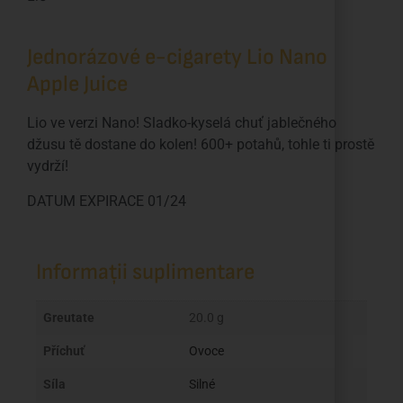
Jednorázové e-cigarety Lio Nano
Apple Juice
Lio ve verzi Nano! Sladko-kyselá chuť jablečného
džusu tě dostane do kolen! 600+ potahů, tohle ti prostě
vydrží!
DATUM EXPIRACE 01/24
Informații suplimentare
Greutate
20.0 g
Příchuť
Ovoce
Síla
Silné