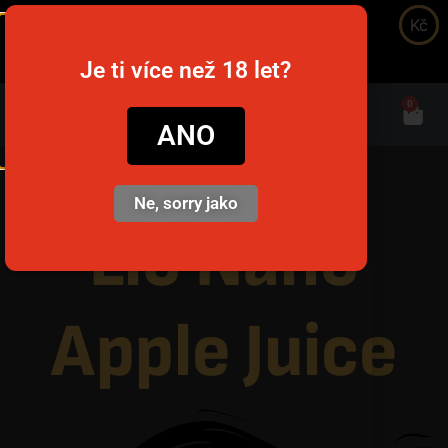
Kč
snusim.to
Je ti více než 18 let?
0
ANO
Prima pagină
/
Jednorázové e-cigarety
/ Lio Nano Apple Juice
Ne, sorry jako
Lio Nano
Apple Juice