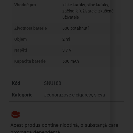
Vhodné pro
lehké kuřáky
,
silné kuřáky
,
začínající uživatele
,
zkušené
uživatele
Životnost baterie
600 potáhnutí
Objem
2 ml
Napětí
3,7 V
Kapacita baterie
500 mAh
Kód
SNU188
Kategorie
Jednorázové e-cigarety
,
sleva
Acest produs conține nicotină, o substanță care
provoacă dependență.