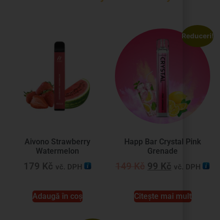
Reduceri!
Aivono Strawberry
Happ Bar Crystal Pink
Watermelon
Grenade
179
Kč
149
Kč
99
Kč
vč. DPH
vč. DPH
Adaugă în coș
Citește mai mult