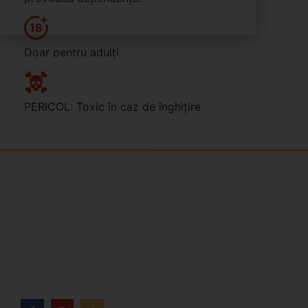
Doar pentru adulți
PERICOL: Toxic în caz de înghițire
Jsme rodinná česká firma s mladým a odhodlaným
týmem. Rádi vám se vším pomůžeme. Tváři SNUSim.to
je Tomáš Vidlička (můžete znát ze soc. sítě
TikTok –
my_slivci
), který se nikotinovym sáčkům a žvýkacímu
tabáku věnuje více než 8 let.