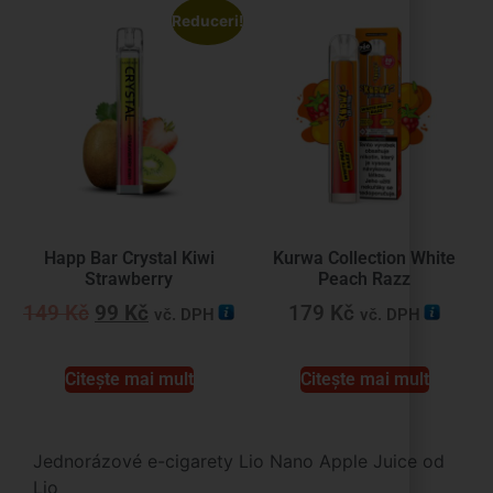
Reduceri!
Happ Bar Crystal Kiwi
Kurwa Collection White
Strawberry
Peach Razz
149
Kč
99
Kč
179
Kč
vč. DPH
vč. DPH
Citește mai mult
Citește mai mult
Jednorázové e-cigarety Lio Nano Apple Juice od
Lio