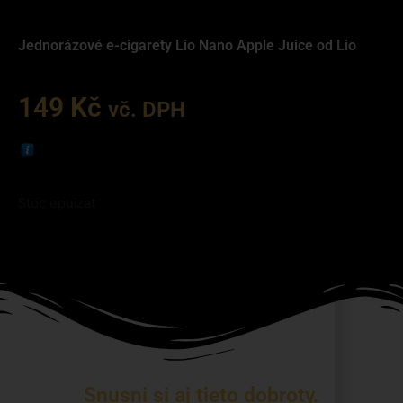
Jednorázové e-cigarety Lio Nano Apple Juice od Lio
149
Kč
vč. DPH
Stoc epuizat
Snusni si aj tieto dobroty.