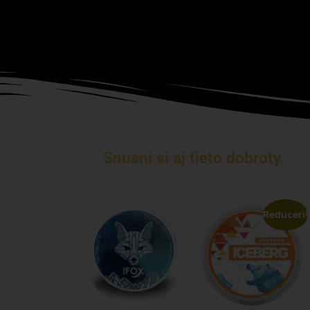
Snusni si aj tieto dobroty.
Reduceri!