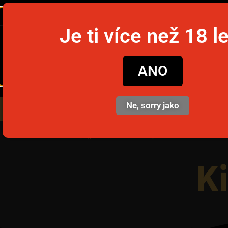
Je ti více než 18 l
snusim
ANO
Ne, sorry jako
Nikotinové sáčky
Jednorázov
Prima pagină
/
Nikotinové sáčky
/
Začátečník
/ Killa X – 
Ki