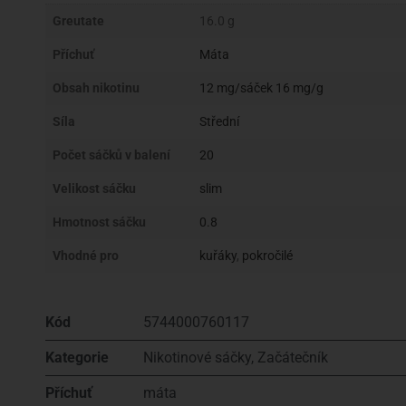
Greutate
16.0 g
Příchuť
Máta
Obsah nikotinu
12 mg/sáček 16 mg/g
Síla
Střední
Počet sáčků v balení
20
Velikost sáčku
slim
Hmotnost sáčku
0.8
Vhodné pro
kuřáky
,
pokročilé
Kód
5744000760117
Kategorie
Nikotinové sáčky
,
Začátečník
Příchuť
máta