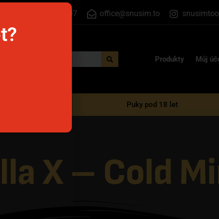
+420 555 500 807
office@snusim.to
snusimtoo
et?
Produkty
Můj úč
é e-cigarety
Puky pod 18 let
Cold Mint
lla X – Cold M