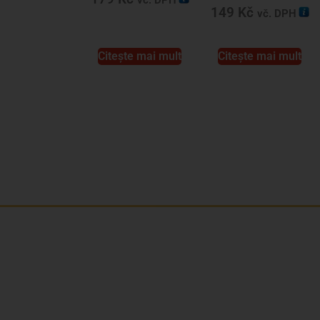
vč. DPH
149
Kč
vč. DPH
Citește mai mult
Citește mai mult
Jsme rodinná česká firma s mladým a
odhodlaným týmem. Rádi vám se vším
pomůžeme. Tváři SNUSim.to je Tomáš Vidlička
(můžete znát ze soc. sítě
TikTok – my_slivci
), který