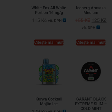
White Fox All White
Iceberg Arasaka
Portion 16mg/g
Medium
115
Kč
155
Kč
125
Kč
vč. DPH
vč. DPH
Citește mai mult
Citește mai mult
Kurwa Cocktail
GARANT BLACK
Mojito Ice
EXTREME SLIM –
COLD MINT
179
Kč