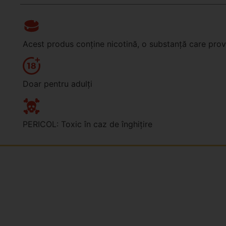
Acest produs conține nicotină, o substanță care pr
Doar pentru adulți
PERICOL: Toxic în caz de înghițire
Kdo jsme?
Naše značky
Napsali o nás
Blog