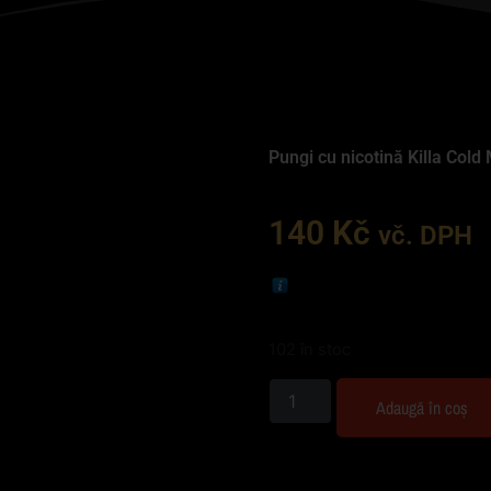
Pungi cu nicotină Killa Cold 
140
Kč
vč. DPH
102 în stoc
Adaugă în coș