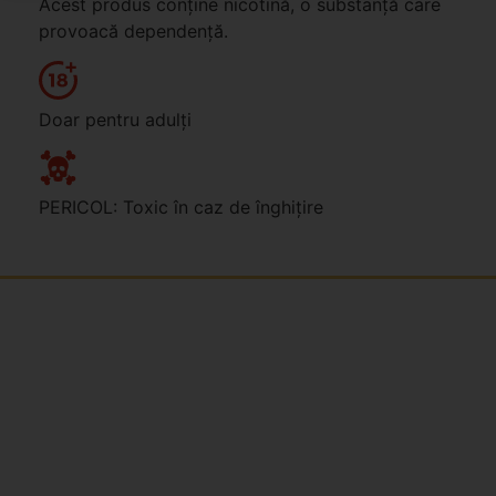
Acest produs conține nicotină, o substanță care
provoacă dependență.
Doar pentru adulți
PERICOL: Toxic în caz de înghițire
Jsme rodinná česká firma s mladým a odhodlaným
týmem. Rádi vám se vším pomůžeme. Tváři SNUSim.to
je Tomáš Vidlička (můžete znát ze soc. sítě
TikTok –
my_slivci
), který se nikotinovym sáčkům a žvýkacímu
tabáku věnuje více než 8 let.