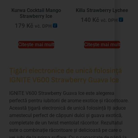
Kurwa Cocktail Mango
Killa Strawberry Lychee
Strawberry Ice
140
Kč
vč. DPH
179
Kč
vč. DPH
Citește mai mult
Citește mai mult
Țigări electronice de unică folosință
IGNITE V600 Strawberry Guava Ice
IGNITE V600 Strawberry Guava Ice este alegerea
perfectă pentru iubitorii de arome exotice și răcoritoare.
Această țigară electronică de unică folosință îți aduce
amestecul perfect de căpșuni dulci și guava exotică,
completate de un twist mentolat răcoritor. Rezultatul
este o combinație răcoritoare și delicioasă pe care o
vei iubi de la prima suflare. Cu o capacitate de până la