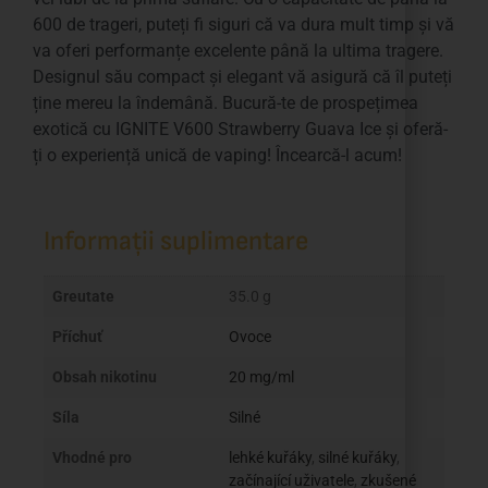
600 de trageri, puteți fi siguri că va dura mult timp și vă
va oferi performanțe excelente până la ultima tragere.
Designul său compact și elegant vă asigură că îl puteți
ține mereu la îndemână. Bucură-te de prospețimea
exotică cu IGNITE V600 Strawberry Guava Ice și oferă-
ți o experiență unică de vaping! Încearcă-l acum!
Informații suplimentare
Greutate
35.0 g
Příchuť
Ovoce
Obsah nikotinu
20 mg/ml
Síla
Silné
Vhodné pro
lehké kuřáky
,
silné kuřáky
,
začínající uživatele
,
zkušené