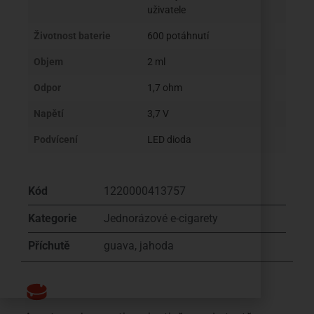
uživatele
Životnost baterie
600 potáhnutí
Objem
2 ml
Odpor
1,7 ohm
Napětí
3,7 V
Podvícení
LED dioda
Kód
1220000413757
Kategorie
Jednorázové e-cigarety
Příchutě
guava
,
jahoda