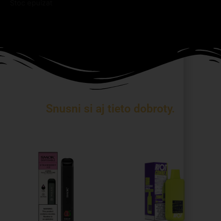
Stoc epuizat
Snusni si aj tieto dobroty.