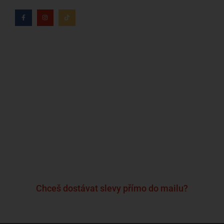
Kdo jsme?
Naše značky
Napsali o nás
Blog
Časté otázky a odpovědi
Kontakty
Reklamační formulář
Obchodní podmínky
Podmínky ochrany osobních údajů
Chceš dostávat slevy přímo do mailu?