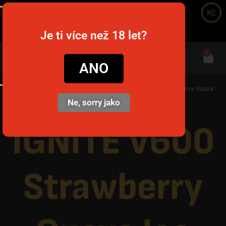
Kč
snusim.to
Je ti více než 18 let?
0
ANO
Prima pagină
/
Jednorázové e-cigarety
/ IGNITE V600 Strawberry Guava
Ice
Ne, sorry jako
IGNITE V600
Strawberry