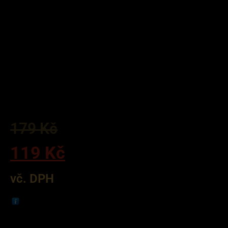
179
Kč
119
Kč
vč. DPH