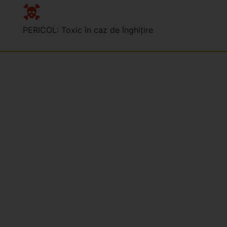
PERICOL: Toxic în caz de înghițire
Kdo jsme?
Naše značky
Napsali o nás
Blog
Časté otázky a odpovědi
Kontakty
Reklamační formulář
Obchodní podmínky
Podmínky ochrany osobních údajů