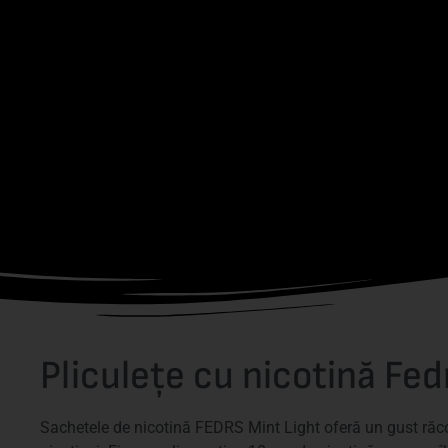
Pliculețe cu nicotină Fed
Sachetele de nicotină FEDRS Mint Light oferă un gust răco