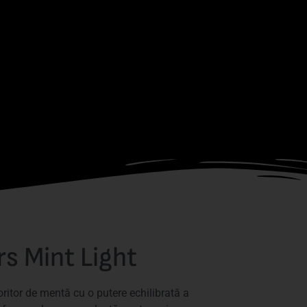
rs Mint Light
ritor de mentă cu o putere echilibrată a