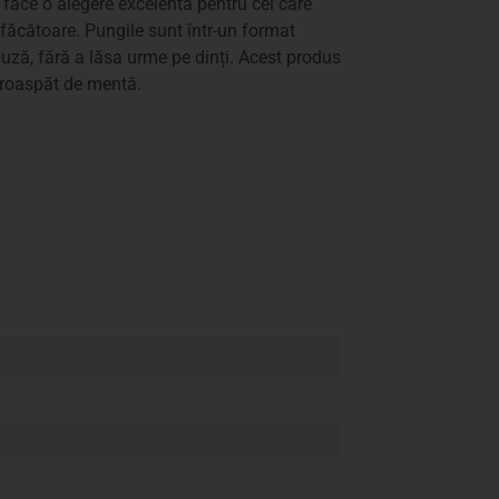
l face o alegere excelentă pentru cei care
sfăcătoare. Pungile sunt într-un format
buză, fără a lăsa urme pe dinți. Acest produs
 proaspăt de mentă.