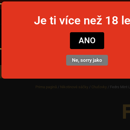
Ob
Je ti více než 18 l
snusim
ANO
Ne, sorry jako
Nikotinové sáčky
Jednorázov
Prima pagină
/
Nikotinové sáčky
/
Chuťovky
/ Fedrs Mint L