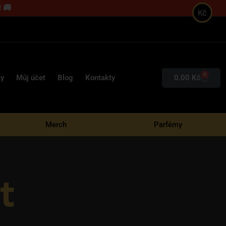
 🚚
Kč
0
0.00
Kč
ty
Můj účet
Blog
Kontakty
Merch
Parfémy
t