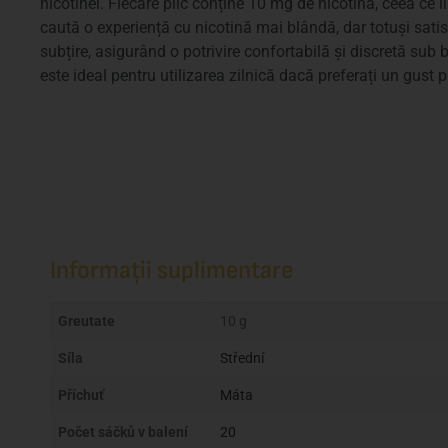
nicotinei. Fiecare plic conține 10 mg de nicotină, ceea ce î
caută o experiență cu nicotină mai blândă, dar totuși sati
subțire, asigurând o potrivire confortabilă și discretă sub 
este ideal pentru utilizarea zilnică dacă preferați un gust
Informații suplimentare
Greutate
10 g
Síla
Střední
Příchuť
Máta
Počet sáčků v balení
20