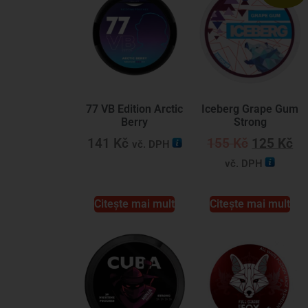
77 VB Edition Arctic
Iceberg Grape Gum
Berry
Strong
141
Kč
155
Kč
125
Kč
vč. DPH
vč. DPH
Citește mai mult
Citește mai mult