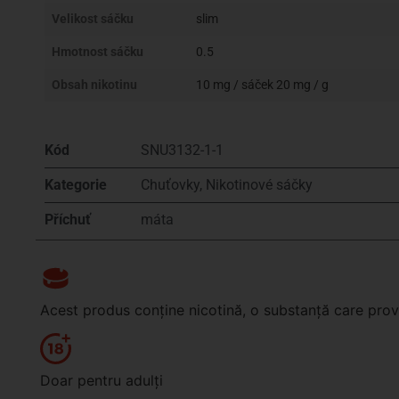
Velikost sáčku
slim
Hmotnost sáčku
0.5
Obsah nikotinu
10 mg / sáček 20 mg / g
Kód
SNU3132-1-1
Kategorie
Chuťovky
,
Nikotinové sáčky
Příchuť
máta
Acest produs conține nicotină, o substanță care pr
Doar pentru adulți