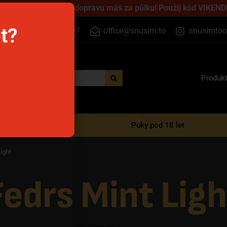
jednej přes víkend a dopravu máš za půlku! Použij kód VIKEND!
et?
+420 555 500 807
office@snusim.to
snusimtoo
Produk
é e-cigarety
Puky pod 18 let
ight
Fedrs Mint Ligh