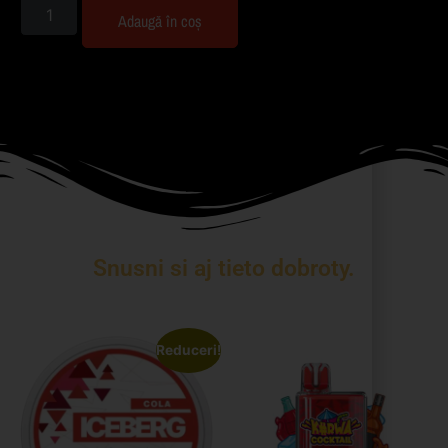
Adaugă în coș
Snusni si aj tieto dobroty.
Reduceri!