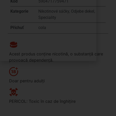
Kód
5904717759471
Kategorie
Nikotinové sáčky
,
Odjebe dekel
,
Speciality
Příchuť
cola
Acest produs conține nicotină, o substanță care
provoacă dependență.
Doar pentru adulți
PERICOL: Toxic în caz de înghițire