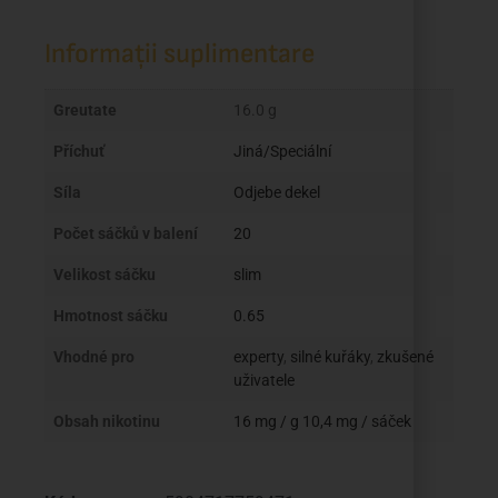
Informații suplimentare
Greutate
16.0 g
Příchuť
Jiná/Speciální
Síla
Odjebe dekel
Počet sáčků v balení
20
Velikost sáčku
slim
Hmotnost sáčku
0.65
Vhodné pro
experty
,
silné kuřáky
,
zkušené
uživatele
Obsah nikotinu
16 mg / g 10,4 mg / sáček