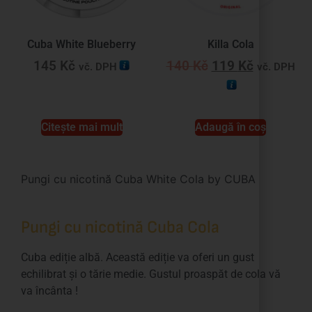
Cuba White Blueberry
Killa Cola
145
Kč
140
Kč
119
Kč
vč. DPH
vč. DPH
Citește mai mult
Adaugă în coș
Pungi cu nicotină Cuba White Cola by CUBA
Pungi cu nicotină Cuba Cola
Cuba ediție albă. Această ediție va oferi un gust
echilibrat și o tărie medie. Gustul proaspăt de cola vă
va încânta !