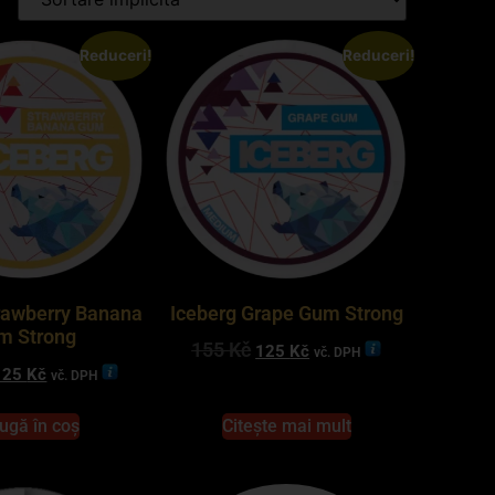
Reduceri!
Reduceri!
rawberry Banana
Iceberg Grape Gum Strong
m Strong
155
Kč
125
Kč
vč. DPH
125
Kč
vč. DPH
ugă în coș
Citește mai mult