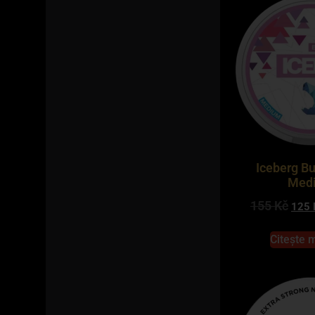
Iceberg B
Med
155
Kč
125
Citește 