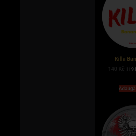
Killa Ba
140
Kč
119
Adaugă 