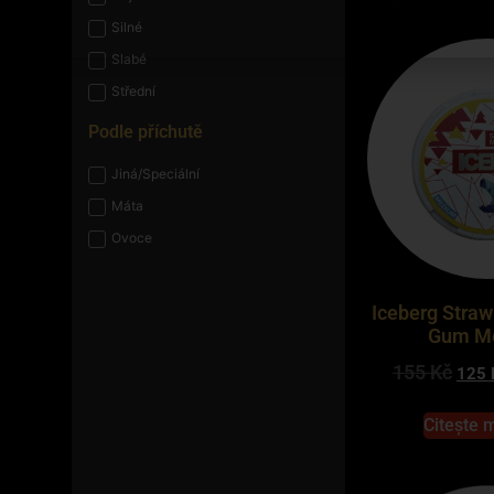
Silné
Slabé
Střední
Podle příchutě
Jiná/Speciální
Máta
Ovoce
Iceberg Stra
Gum M
155
Kč
125
Citește 