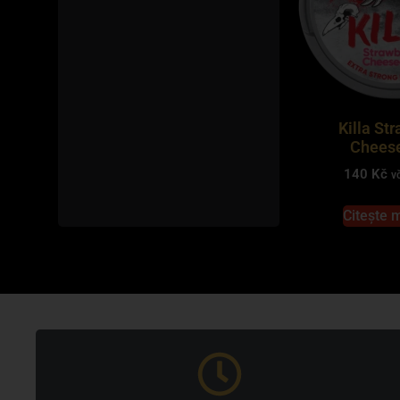
Killa St
Chees
140
Kč
v
Citește 