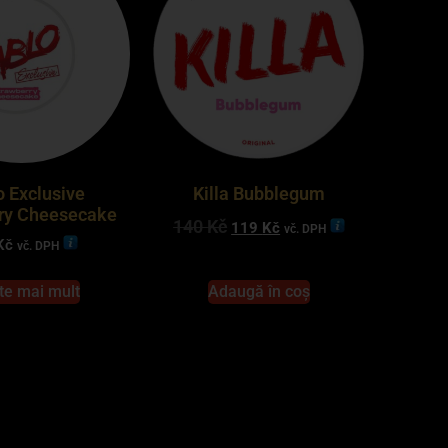
o Exclusive
Killa Bubblegum
ry Cheesecake
140
Kč
119
Kč
vč. DPH
Kč
vč. DPH
te mai mult
Adaugă în coș