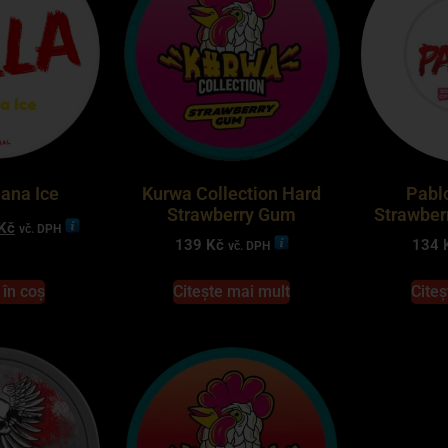
nana Ice
Kurwa Collection Hard
Pabl
Strawberry Gum
Strawber
Kč
vč. DPH
139
Kč
134
vč. DPH
în coș
Citește mai mult
Citeș