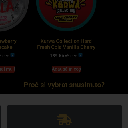
rawberry
Kurwa Collection Hard
ecake
Fresh Cola Vanilla Cherry
139
Kč
č. DPH
vč. DPH
mai mult
Adaugă în coș
Proč si vybrat snusim.to?