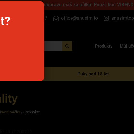
jednej přes víkend a dopravu máš za půlku! Použij kód VIKEND!
et?
+420 555 500 807
office@snusim.to
snusimtoo
Produkty
Můj úč
é e-cigarety
Puky pod 18 let
lity
tinové sáčky
/ Speciality
le 14 rezultate