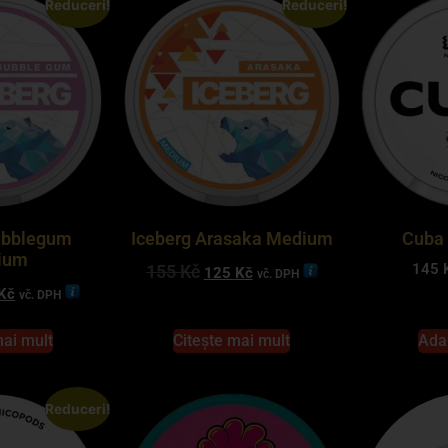
Reduceri!
Reduceri!
ubblegum
Iceberg Arasaka Medium
Cuba 
ium
145
155
Kč
125
Kč
vč. DPH
Kč
vč. DPH
mai mult
Citește mai mult
Ada
Reduceri!