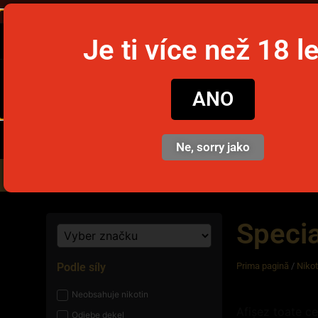
Ob
Je ti více než 18 l
snusim
ANO
Ne, sorry jako
Nikotinové sáčky
Jednorázov
Specia
Podle síly
Prima pagină
/
Niko
Neobsahuje nikotin
Afișez toate ce
Odjebe dekel