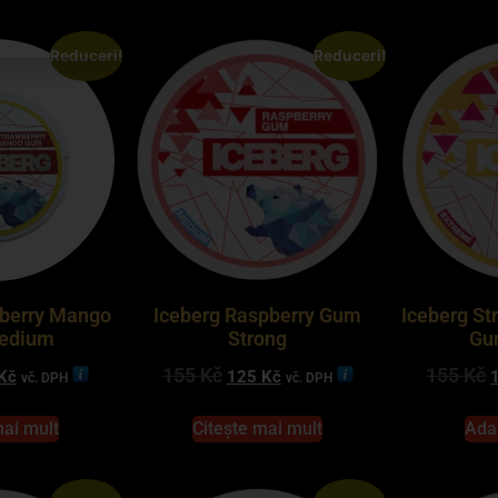
Reduceri!
Reduceri!
wberry Mango
Iceberg Raspberry Gum
Iceberg St
edium
Strong
Gu
155
Kč
155
Kč
Kč
125
Kč
vč. DPH
vč. DPH
mai mult
Citește mai mult
Ada