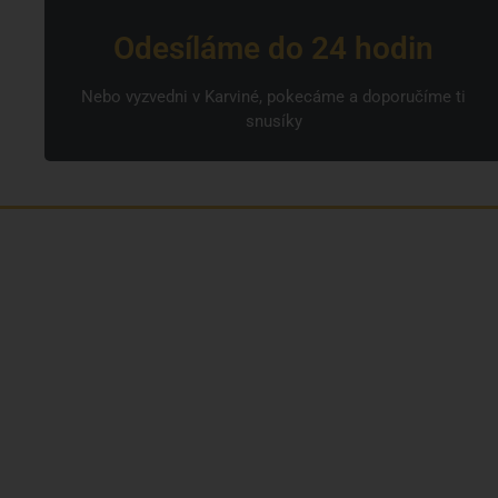
Odesíláme do 24 hodin
Nebo vyzvedni v Karviné, pokecáme a doporučíme ti
snusíky
Jsme rodinná česká firma s mladým a
odhodlaným týmem. Rádi vám se vším
pomůžeme. Tváři SNUSim.to je Tomáš Vidlička
(můžete znát ze soc. sítě
TikTok – my_slivci
), který
se nikotinovym sáčkům a žvýkacímu tabáku
věnuje více než 8 let.