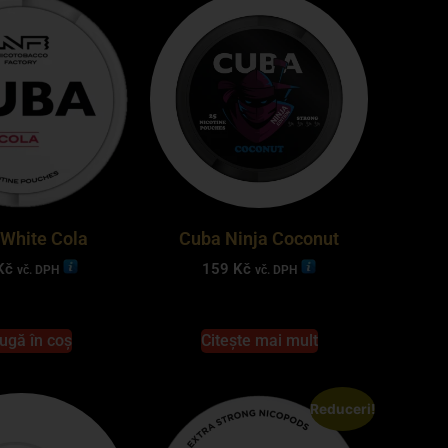
White Cola
Cuba Ninja Coconut
Kč
159
Kč
vč. DPH
vč. DPH
ugă în coș
Citește mai mult
Reduceri!