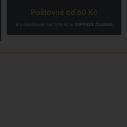
Poštovné od 60 Kč
A u objednávek nad 1099 Kč je
DOPRAVA ZDARMA
Kdo jsme?
Naše značky
Napsali o nás
Blog
Časté otázky a odpovědi
Kontakty
Reklamační formulář
Obchodní podmínky