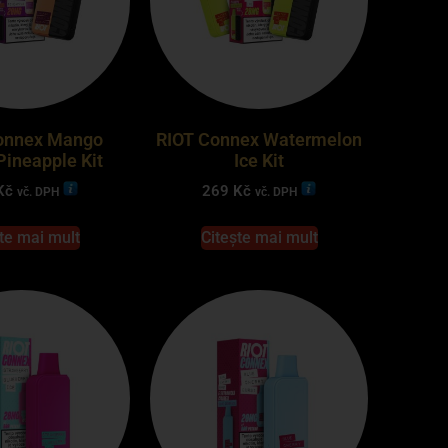
onnex Mango
RIOT Connex Watermelon
ineapple Kit
Ice Kit
Kč
269
Kč
vč. DPH
vč. DPH
te mai mult
Citește mai mult