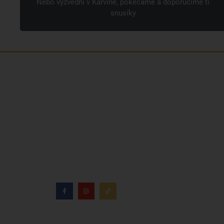
Nebo vyzvedni v Karviné, pokecáme a doporučíme ti
snusíky
Jsme rodinná česká firma s mladým a
odhodlaným týmem. Rádi vám se vším
pomůžeme. Tváři SNUSim.to je Tomáš Vidlička
(můžete znát ze soc. sítě
TikTok – my_slivci
), který
se nikotinovym sáčkům a žvýkacímu tabáku
věnuje více než 8 let.