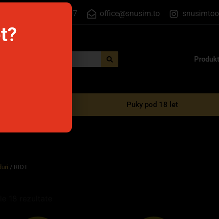
+420 555 500 807
office@snusim.to
snusimtoo
et?
Produk
é e-cigarety
Puky pod 18 let
uri
/ RIOT
le 18 rezultate