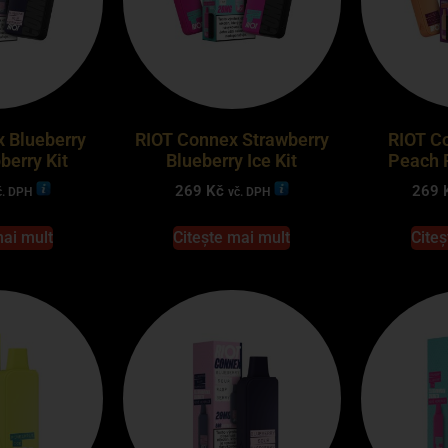
 Blueberry
RIOT Connex Strawberry
RIOT C
berry Kit
Blueberry Ice Kit
Peach P
269
Kč
269
č. DPH
vč. DPH
mai mult
Citește mai mult
Citeș