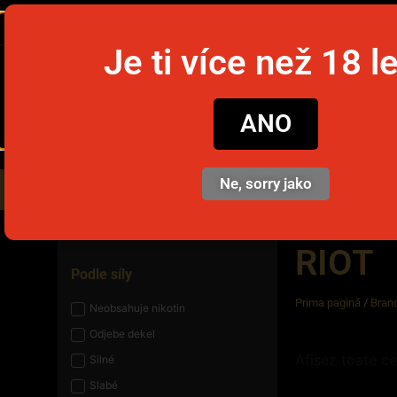
Je ti více než 18 l
snusim
ANO
Ne, sorry jako
Nikotinové sáčky
Jednorázov
RIOT
Podle síly
Prima pagină
/
Brand
Neobsahuje nikotin
Odjebe dekel
Afișez toate ce
Silné
Slabé