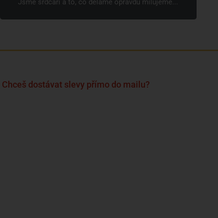
Jsme srdcaři a to, co děláme opravdu milujeme...
Chceš dostávat slevy přímo do mailu?