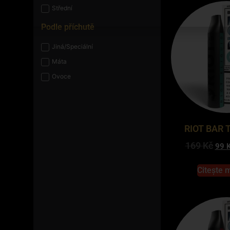
Střední
Podle příchutě
Jiná/Speciální
Máta
Ovoce
RIOT BAR T
169
Kč
99
Citește 