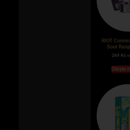
RIOT Connex
Sour Rasp
269
Kč
v
Citește 