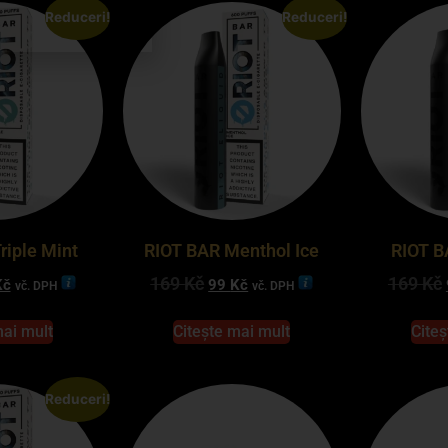
Reduceri!
Reduceri!
riple Mint
RIOT BAR Menthol Ice
RIOT B
169
Kč
169
Kč
Kč
99
Kč
vč. DPH
vč. DPH
mai mult
Citește mai mult
Citeș
Reduceri!