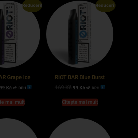
Reduceri!
Reduceri!
AR Grape Ice
RIOT BAR Blue Burst
169
Kč
99
Kč
99
Kč
vč. DPH
vč. DPH
te mai mult
Citește mai mult