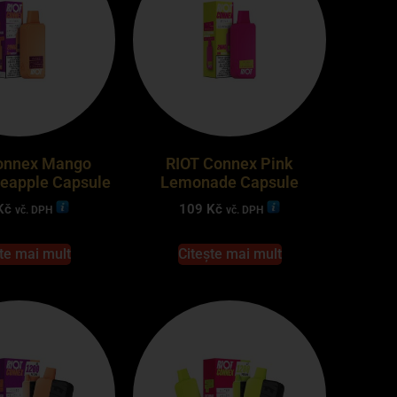
onnex Mango
RIOT Connex Pink
eapple Capsule
Lemonade Capsule
Kč
109
Kč
vč. DPH
vč. DPH
te mai mult
Citește mai mult