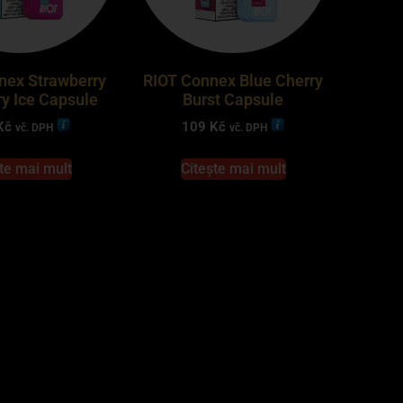
nex Strawberry
RIOT Connex Blue Cherry
ry Ice Capsule
Burst Capsule
Kč
109
Kč
vč. DPH
vč. DPH
te mai mult
Citește mai mult