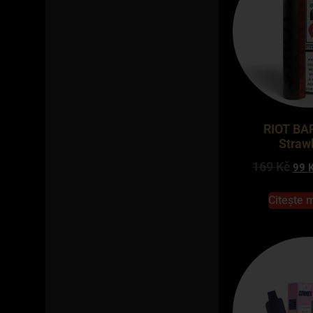
RIOT BA
Straw
169
Kč
99
Citește 