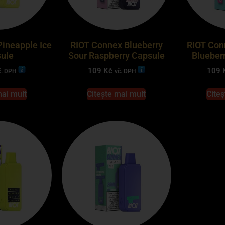
ineapple Ice
RIOT Connex Blueberry
RIOT Con
ule
Sour Raspberry Capsule
Blueber
109
Kč
109
č. DPH
vč. DPH
mai mult
Citește mai mult
Citeș