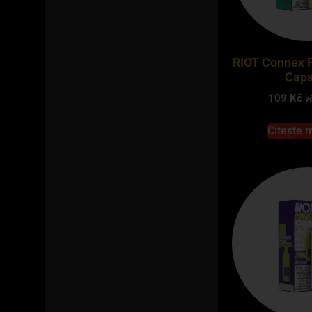
RIOT Connex P
Caps
109
Kč
v
Citește 