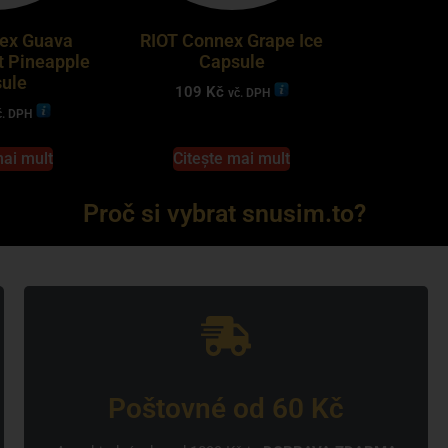
ex Guava
RIOT Connex Grape Ice
t Pineapple
Capsule
ule
109
Kč
vč. DPH
č. DPH
mai mult
Citește mai mult
Proč si vybrat snusim.to?
Poštovné od 60 Kč