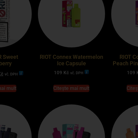
R Sweet
RIOT Connex Watermelon
RIOT C
berry
Ice Capsule
Peach Pin
109
Kč
109
vč. DPH
Kč
vč. DPH
mai mult
Citește mai mult
Citeș