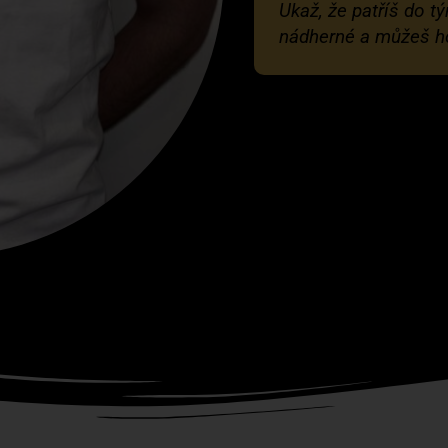
Ukaž, že patříš do t
nádherné a můžeš ho 