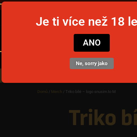
Ob
Je ti více než 18 l
snusim
ANO
Ne, sorry jako
Nikotinové sáčky
Jednorázov
Domů
/
Merch
/ Triko bílé – logo snusim.to M
Triko b