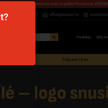
jednej přes víkend a dopravu máš za půlku! Použij kód VIKEND!
et?
+420 555 500 807
office@snusim.to
snusimtoo
Produkty
Můj úč
é e-cigarety
Puky pod 18 let
ílé – logo snu