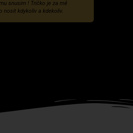
ýmu snusim ! Tričko je za mě
nosit kdykoliv a kdekoliv.