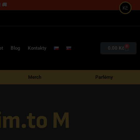
 🚚
Kč
0
0.00
Kč
et
Blog
Kontakty
Merch
Parfémy
sim.to M