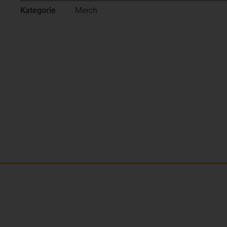
Kategorie
Merch
Kdo jsme?
Naše značky
Napsali o nás