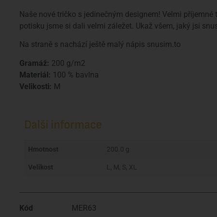
Naše nové tričko s jedinečným designem! Velmi příjemné tr
potisku jsme si dali velmi záležet. Ukaž všem, jaký jsi 
Na straně s nachází ještě malý nápis snusim.to
Gramáž:
200 g/m2
Materiál:
100 % bavlna
Velikosti:
M
Další informace
Hmotnost
200.0 g
Velikost
L, M, S, XL
Kód
MER63