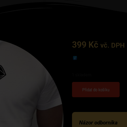
399
Kč
vč. DPH
1 skladem
Přidat do košíku
Názor odborníka