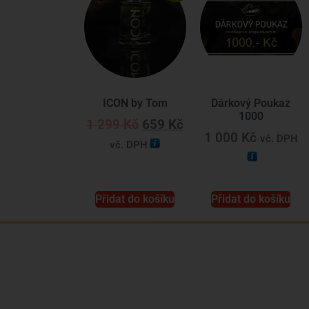
ICON by Tom
Dárkový Poukaz
1000
1 299
Kč
659
Kč
1 000
Kč
vč. DPH
vč. DPH
Přidat do košíku
Přidat do košíku
Jsme rodinná česká firma s mladým a
odhodlaným týmem. Rádi vám se vším
pomůžeme. Tváři SNUSim.to je Tomáš Vidlička