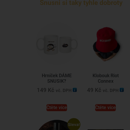
Snusni si taky tyhle dobroty
Hrníček DÁME
Klobouk Riot
SNUSIK?
Connex
149
Kč
49
Kč
vč. DPH
vč. DPH
Čtěte více
Čtěte více
Sleva!