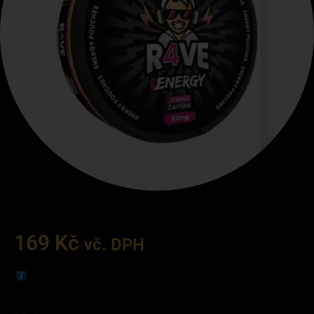
169
Kč
vč. DPH