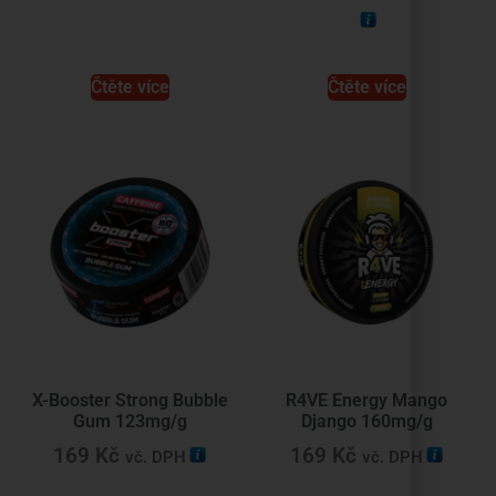
Čtěte více
Čtěte více
X-Booster Strong Bubble
R4VE Energy Mango
Gum 123mg/g
Django 160mg/g
169
Kč
169
Kč
vč. DPH
vč. DPH