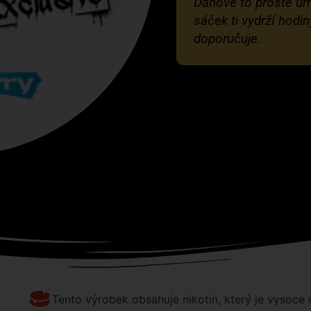
Dánové to prostě umí
sáček ti vydrží hod
doporučuje.
Tento výrobek obsahuje nikotin, který je vysoce