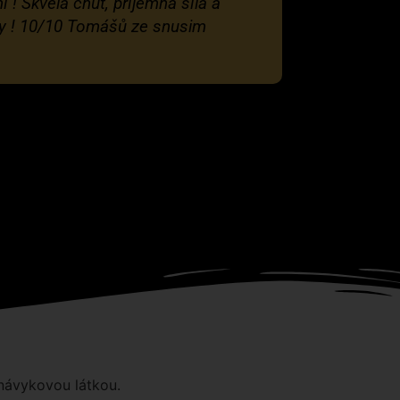
 ! Skvělá chuť, příjemná síla a
iny ! 10/10 Tomášů ze snusim
 návykovou látkou.