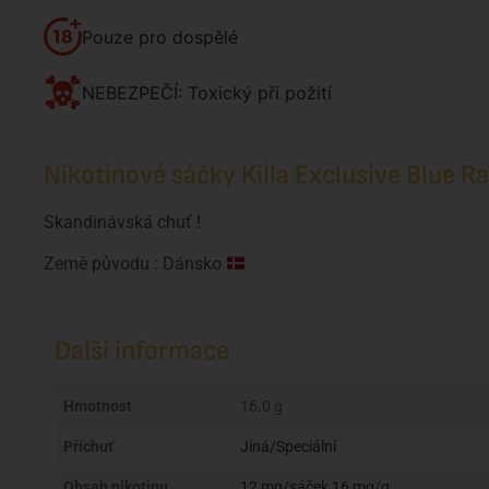
Pouze pro dospělé
NEBEZPEČÍ: Toxický při požití
Nikotinové sáčky Killa Exclusive Blue R
Skandinávská chuť !
Země původu : Dánsko
Další informace
Hmotnost
16.0 g
Příchuť
Jiná/Speciální
Obsah nikotinu
12 mg/sáček 16 mg/g