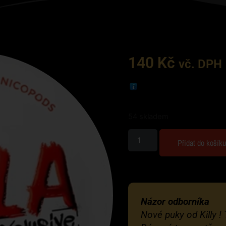
140
Kč
vč. DPH
54 skladem
Přidat do košík
Názor odborníka
Nové puky od Killy ! 