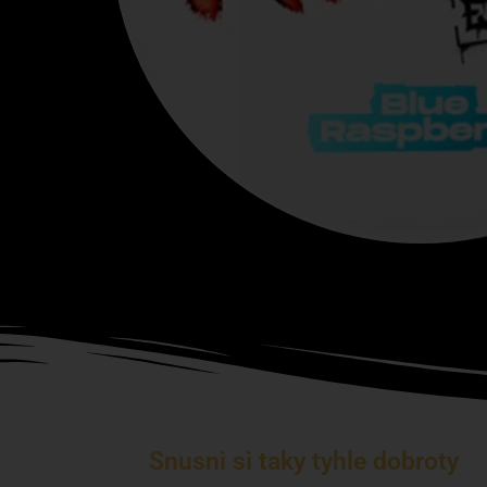
Snusni si taky tyhle dobroty