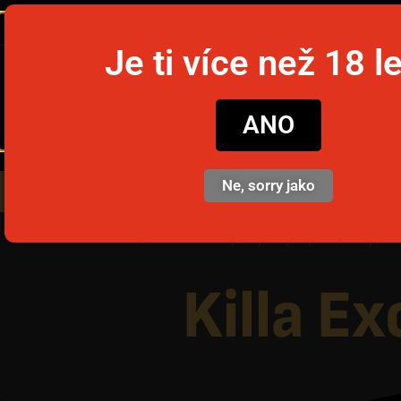
Je ti více než 18 l
snusim
ANO
Ne, sorry jako
Nikotinové sáčky
Jednorázov
Domů
/
Nikotinové sáčky
/
Fajnovky do práce / školy
/ Kil
Killa E