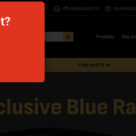
+420 555 500 807
office@snusim.to
snusimtoo
et?
Produkty
Můj úč
é e-cigarety
Puky pod 18 let
la Exclusive Blue Raspberry
xclusive Blue R