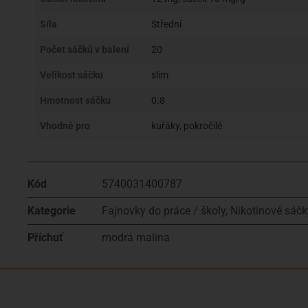
Síla
Střední
Počet sáčků v balení
20
Velikost sáčku
slim
Hmotnost sáčku
0.8
Vhodné pro
kuřáky
,
pokročilé
Kód
5740031400787
Kategorie
Fajnovky do práce / školy
,
Nikotinové sáčk
Příchuť
modrá malina