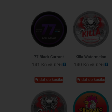
77 Black Currant
Killa Watermelon
141
Kč
140
Kč
vč. DPH
vč. DPH
Přidat do košíku
Přidat do košíku