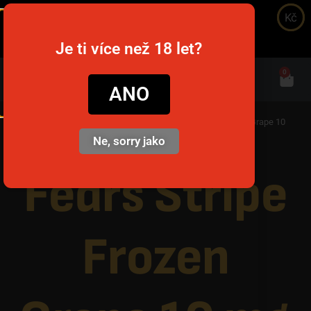
Kč
snusim.to
Je ti více než 18 let?
0
ANO
Domů
/
Nikotinové sáčky
/
Začátečník
/ Fedrs Stripe Frozen Grape 10
mg /g
Ne, sorry jako
Fedrs Stripe
Frozen