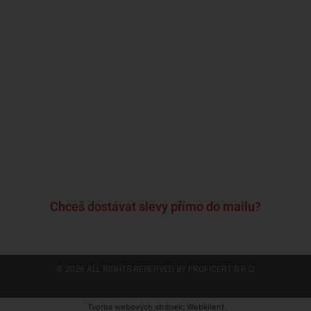
Kdo jsme?
Naše značky
Napsali o nás
Blog
Časté otázky a odpovědi
Kontakty
Reklamační formulář
Obchodní podmínky
Podmínky ochrany osobních údajů
Chceš dostávat slevy přímo do mailu?
© 2026 ALL RIGHTS RESERVED​ BY PROFICERT S.R.O.
Tvorba webových stránek
: Webklient