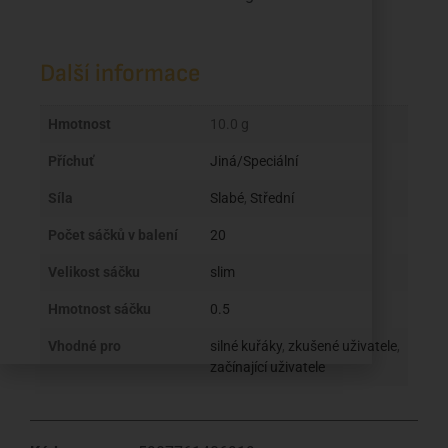
Další informace
Hmotnost
10.0 g
Příchuť
Jiná/Speciální
Síla
Slabé
,
Střední
Počet sáčků v balení
20
Velikost sáčku
slim
Hmotnost sáčku
0.5
Vhodné pro
silné kuřáky
,
zkušené uživatele
,
začínající uživatele