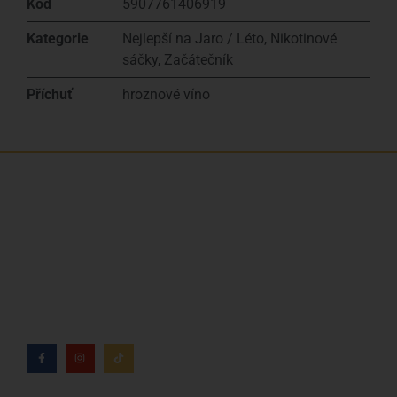
Kód
5907761406919
Kategorie
Nejlepší na Jaro / Léto
,
Nikotinové
sáčky
,
Začátečník
Příchuť
hroznové víno
Jsme rodinná česká firma s mladým a odhodlaným
týmem. Rádi vám se vším pomůžeme. Tváři SNUSim.to
je Tomáš Vidlička (můžete znát ze soc. sítě
TikTok –
my_slivci
), který se nikotinovym sáčkům a žvýkacímu
tabáku věnuje více než 8 let.