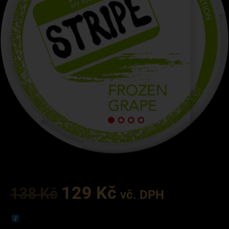
129
Kč
138
Kč
vč. DPH