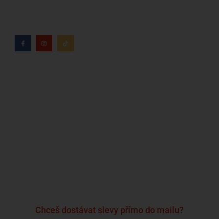
tabáku věnuje více než 8 let.
Kdo jsme?
Naše značky
Napsali o nás
Blog
Časté otázky a odpovědi
Kontakty
Reklamační formulář
Obchodní podmínky
Podmínky ochrany osobních údajů
Chceš dostávat slevy přímo do mailu?