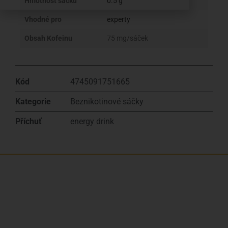
Hmotnost sáčku
0.5 g
Vhodné pro
experty
Obsah Kofeinu
75 mg/sáček
Kód
4745091751665
Kategorie
Beznikotinové sáčky
Příchuť
energy drink
Jsme rodinná česká firma s mladým a odhodlaným
týmem. Rádi vám se vším pomůžeme. Tváři SNUSim.to
je Tomáš Vidlička (můžete znát ze soc. sítě
TikTok –
my_slivci
), který se nikotinovym sáčkům a žvýkacímu