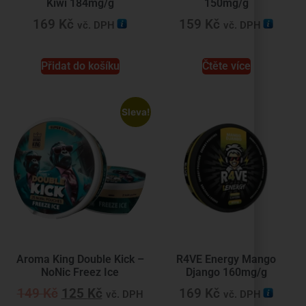
Kiwi 184mg/g
150mg/g
169
Kč
159
Kč
vč. DPH
vč. DPH
Přidat do košíku
Čtěte více
Sleva!
Aroma King Double Kick –
R4VE Energy Mango
NoNic Freez Ice
Django 160mg/g
149
Kč
125
Kč
169
Kč
vč. DPH
vč. DPH