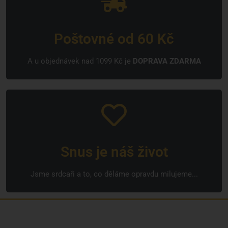
Poštovné od 60 Kč
A u objednávek nad 1099 Kč je
DOPRAVA ZDARMA
Snus je náš život
Jsme srdcaři a to, co děláme opravdu milujeme...
Jsme rodinná česká firma s mladým a odhodlaným