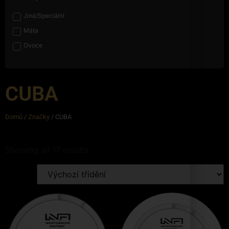
Jiná/Speciální
Máta
Ovoce
CUBA
Domů
/
Značky
/ CUBA
Showing all 17 results