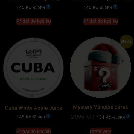
145
Kč
145
Kč
vč. DPH
vč. DPH
Přidat do košíku
Přidat do košíku
Sleva!
Mystery Vánoční dárek
Cuba White Apple Juice
2 099
Kč
145
Kč
1 434
Kč
vč. DPH
vč. DPH
Přidat do košíku
Čtěte více