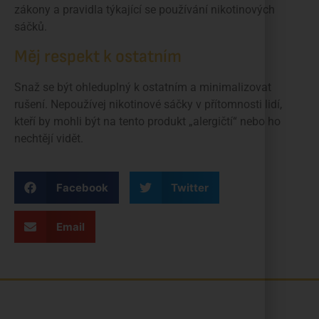
zákony a pravidla týkající se používání nikotinových
sáčků.
Měj respekt k ostatním
Snaž se být ohleduplný k ostatním a minimalizovat
rušení. Nepoužívej nikotinové sáčky v přítomnosti lidí,
kteří by mohli být na tento produkt „alergičtí“ nebo ho
nechtějí vidět.
Facebook
Twitter
Email
Jsme rodinná česká firma s mladým a odhodlaným