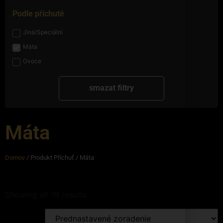
Podle příchutě
Jiná/Speciální
Máta
Ovoce
smazat filtry
Máta
Domov
/ Produkt Příchuť / Máta
Showing all 19 results