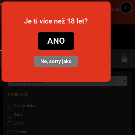
Kč
Objednajte cez víkend a získajte dopravu za polovičnú
cenu! Použite kód VIKEND! 🚚
Je ti více než 18 let?
snusim.to
ANO
0
Ne, sorry jako
Podle síly
Odjebe dekel
Silné
Slabé
Střední