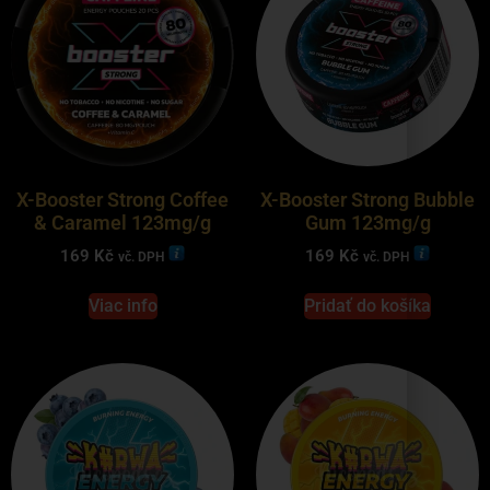
X-Booster Strong Coffee
X-Booster Strong Bubble
& Caramel 123mg/g
Gum 123mg/g
169
Kč
169
Kč
vč. DPH
vč. DPH
Viac info
Pridať do košíka