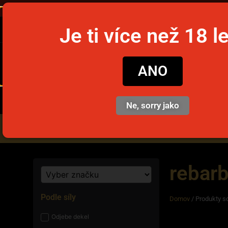
Objednajte
Je ti více než 18 l
snusim
ANO
Ne, sorry jako
Nikotinové vrecúška
Jedno
rebar
Podle síly
Domov
/ Produkty s
Odjebe dekel