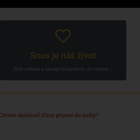
Snus je náš život
Sme srdciari a naozaj milujeme to, čo robíme...
Chcete dostávať zľavy priamo do pošty?