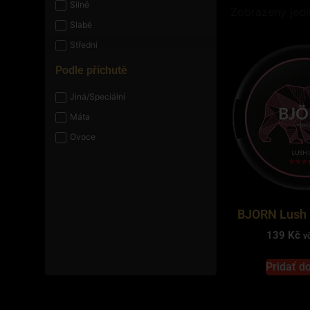
Silné
Zobrazený jedi
Slabé
Střední
Podle příchutě
Jiná/Speciální
Máta
Ovoce
BJORN Lush 
139
Kč
v
Pridať d