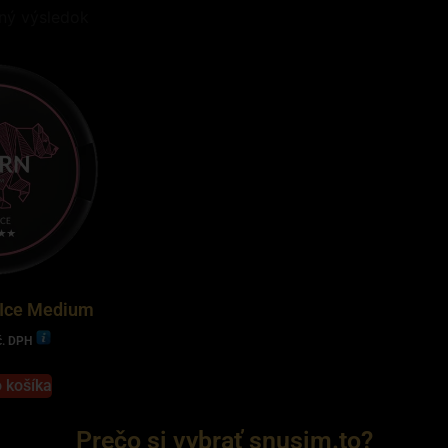
ný výsledok
Ice Medium
č. DPH
o košíka
Prečo si vybrať snusim.to?