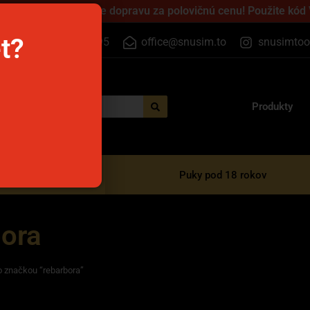
 cez víkend a získajte dopravu za polovičnú cenu! Použite kód
et?
+420 733 525 395
office@snusim.to
snusimtoo
Produkty
razové e-cigarety
Puky pod 18 rokov
bora
o značkou “rebarbora”