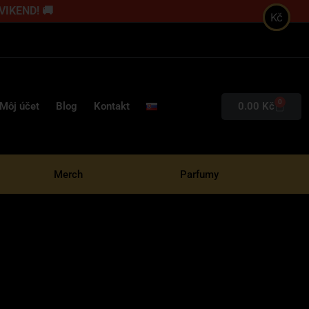
 VIKEND! 🚚
Kč
0
0.00
Kč
Môj účet
Blog
Kontakt
Merch
Parfumy