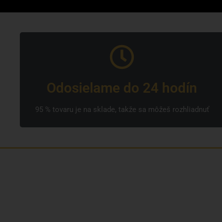
Odosielame do 24 hodín
95 % tovaru je na sklade, takže sa môžeš rozhliadnuť
Sme rodinná česká spoločnosť s mladým a
zanieteným tímom. Radi vám so všetkým
pomôžeme. Tvárou SNUSim.to je Tomáš Vidlička
(možno ho poznáte zo soc. siete
TikTok –