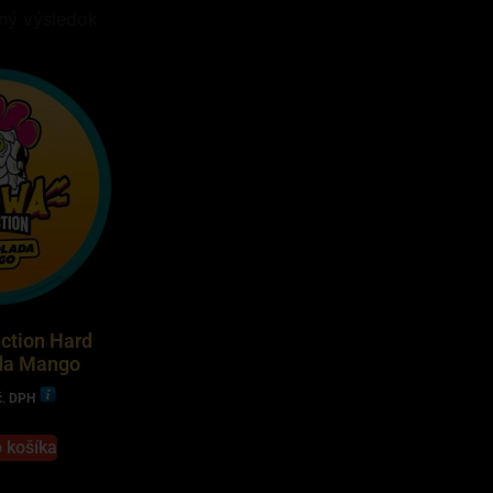
ný výsledok
ction Hard
da Mango
č. DPH
o košíka