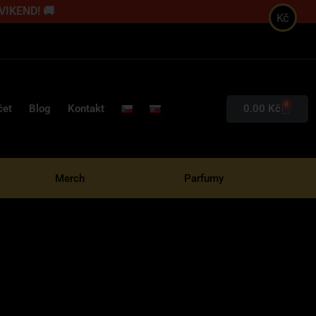
 VIKEND! 🚚
Kč
0
0.00
Kč
čet
Blog
Kontakt
Merch
Parfumy