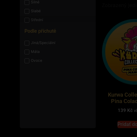
Silné
Zobrazený jedi
Slabé
Střední
Podle příchutě
Jiná/Speciální
Máta
Ovoce
Kurwa Colle
Pina Cola
139
Kč
v
Pridať d