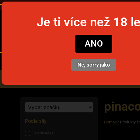
Objednajte
Je ti více než 18 l
snusim
ANO
Ne, sorry jako
Nikotinové vrecúška
Jedno
pinac
Podle síly
Domov
/ Produkty s
Odjebe dekel