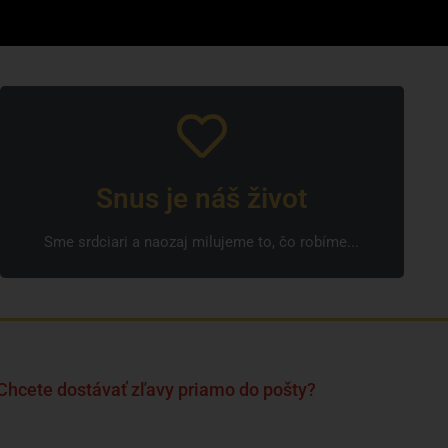
Snus je náš život
Sme srdciari a naozaj milujeme to, čo robíme...
Chcete dostávať zľavy priamo do pošty?