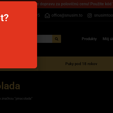
 cez víkend a získajte dopravu za polovičnú cenu! Použite kód
et?
+420 733 525 395
office@snusim.to
snusimtoo
Produkty
Môj ú
razové e-cigarety
Puky pod 18 rokov
olada
o značkou “pinacolada”