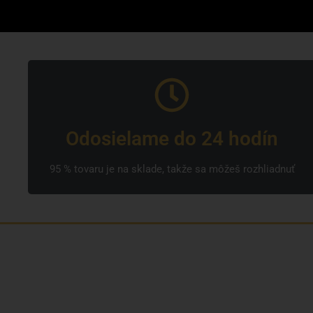
Odosielame do 24 hodín
95 % tovaru je na sklade, takže sa môžeš rozhliadnuť
Sme rodinná česká spoločnosť s mladým a
zanieteným tímom. Radi vám so všetkým
pomôžeme. Tvárou SNUSim.to je Tomáš Vidlička