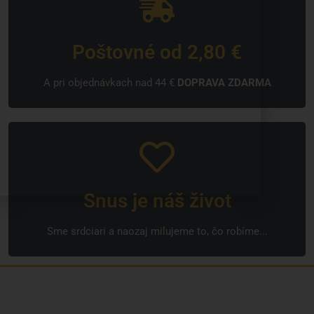
Poštovné od 2,80 €
A pri objednávkach nad 44 €
DOPRAVA ZDARMA
Snus je náš život
Sme srdciari a naozaj milujeme to, čo robíme...
Sme rodinná česká spoločnosť s mladým a zanieteným