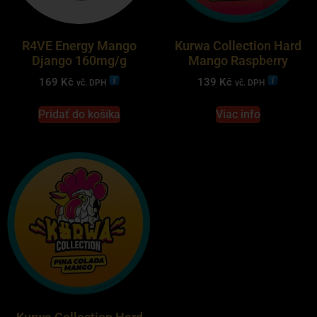
R4VE Energy Mango
Kurwa Collection Hard
Django 160mg/g
Mango Raspberry
169
Kč
139
Kč
vč. DPH
vč. DPH
Pridať do košíka
Viac info