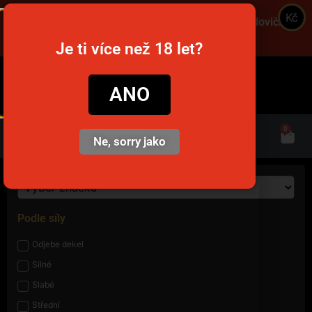
Kč
Objednajte cez víkend a získajte dopravu za polovičnú
cenu! Použite kód VIKEND! 🚚
Je ti více než 18 let?
snusim.to
ANO
0
Ne, sorry jako
Podle síly
Odjebe dekel
Silné
Slabé
Střední