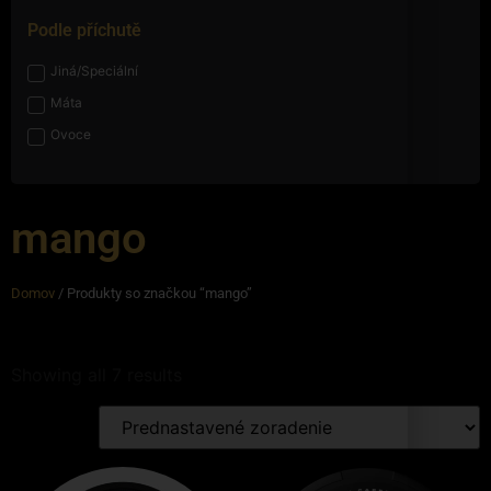
Podle příchutě
Jiná/Speciální
Máta
Ovoce
mango
Domov
/ Produkty so značkou “mango”
Showing all 7 results