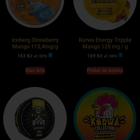
Iceberg Strawberry
Kurwa Energy Tripple
Mango 115,4mg/g
Mango 125 mg / g
163
Kč
169
Kč
vč. DPH
vč. DPH
Viac info
Pridať do košíka