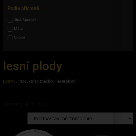
Podle příchutě
Jiná/Speciální
Máta
Ovoce
lesní plody
Domov
/ Produkty so značkou “lesní plody”
Showing all 5 results