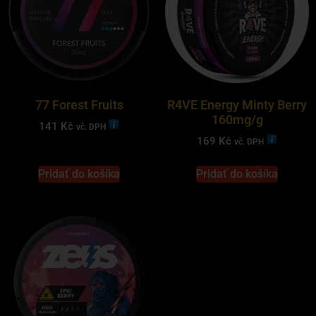
77 Forest Fruits
R4VE Energy Minty Berry
160mg/g
141
Kč
vč. DPH
169
Kč
vč. DPH
Pridať do košíka
Pridať do košíka