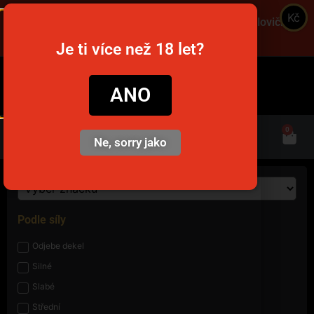
Kč
Objednajte cez víkend a získajte dopravu za polovičnú
cenu! Použite kód VIKEND! 🚚
Je ti více než 18 let?
snusim.to
ANO
0
Ne, sorry jako
Podle síly
Odjebe dekel
Silné
Slabé
Střední