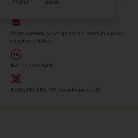
Příchuť
třešeň
Tento výrobek obsahuje nikotin, ktorý je vysoko
návykovou látkou.
Iba pre dospelých
NEBEZPEČENSTVO: Toxický pri požití
Sme rodinná česká spoločnosť s mladým a zanieteným
tímom. Radi vám so všetkým pomôžeme. Tvárou