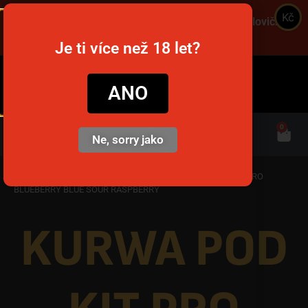
Kč
Objednajte cez víkend a získajte dopravu za polovičnú
cenu! Použite kód VIKEND! 🚚
Je ti více než 18 let?
snusim.to
ANO
0
Ne, sorry jako
Domov
/
Jednorazové e-cigarety
/
Kurwy
/ KURWA POD KIT PRO
BLUEBERRY BLUE SOUR RASPBERRY
KURWA POD