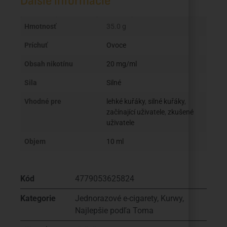
Ďalšie informácie
Hmotnosť
35.0 g
Príchuť
Ovoce
Obsah nikotínu
20 mg/ml
Sila
Silné
Vhodné pre
lehké kuřáky
,
silné kuřáky
,
začínající uživatele
,
zkušené
uživatele
Objem
10 ml
Kód
4779053625824
Kategorie
Jednorazové e-cigarety
,
Kurwy
,
Najlepšie podľa Toma