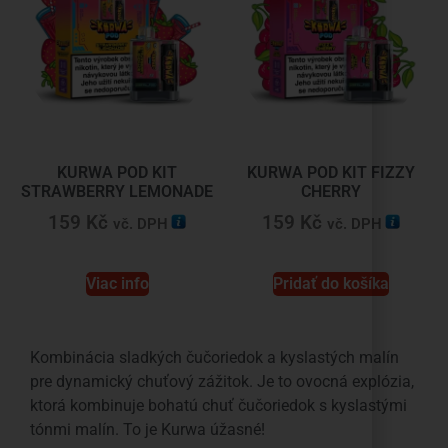
KURWA POD KIT
KURWA POD KIT FIZZY
STRAWBERRY LEMONADE
CHERRY
159
Kč
159
Kč
vč. DPH
vč. DPH
Viac info
Pridať do košíka
Kombinácia sladkých čučoriedok a kyslastých malín
pre dynamický chuťový zážitok. Je to ovocná explózia,
ktorá kombinuje bohatú chuť čučoriedok s kyslastými
tónmi malín. To je Kurwa úžasné!