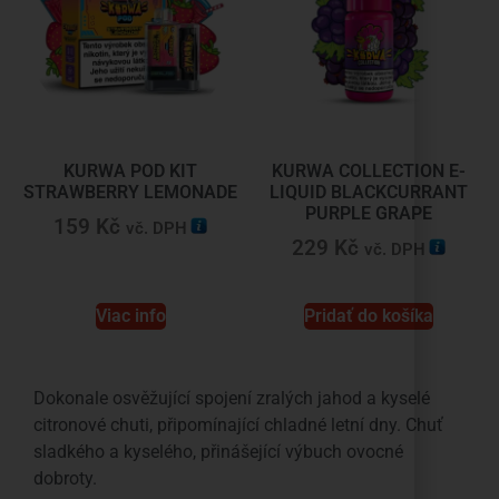
KURWA POD KIT
KURWA COLLECTION E-
STRAWBERRY LEMONADE
LIQUID BLACKCURRANT
PURPLE GRAPE
159
Kč
vč. DPH
229
Kč
vč. DPH
Viac info
Pridať do košíka
Dokonale osvěžující spojení zralých jahod a kyselé
citronové chuti, připomínající chladné letní dny. Chuť
sladkého a kyselého, přinášející výbuch ovocné
dobroty.