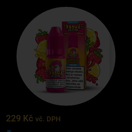
229
Kč
vč. DPH