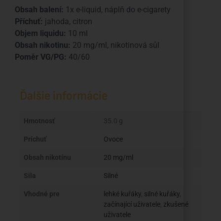
Obsah balení:
1x e-liquid, náplň do e-cigarety
Příchuť:
jahoda, citron
Objem liquidu:
10 ml
Obsah nikotinu:
20 mg/ml, nikotinová sůl
Poměr VG/PG:
40/60
Ďalšie informácie
Hmotnosť
35.0 g
Príchuť
Ovoce
Obsah nikotínu
20 mg/ml
Sila
Silné
Vhodné pre
lehké kuřáky
,
silné kuřáky
,
začínající uživatele
,
zkušené
uživatele