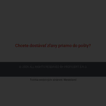
Často kladené otázky a odpovede
Kontakt
Formulár sťažnosti
Podmienky a pravidlá
Zásady ochrany osobných údajov
Chcete dostávať zľavy priamo do pošty?
© 2026 ALL RIGHTS RESERVED​ BY PROFICERT S.R.O.
Tvorba webových stránek
: Webklient