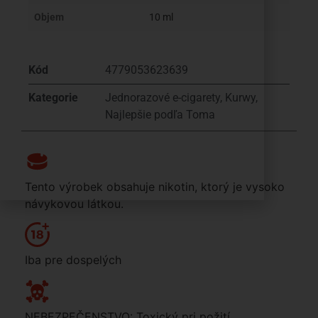
Objem
10 ml
Kód
4779053623639
Kategorie
Jednorazové e-cigarety
,
Kurwy
,
Najlepšie podľa Toma
Tento výrobek obsahuje nikotin, ktorý je vysoko
návykovou látkou.
Iba pre dospelých
NEBEZPEČENSTVO: Toxický pri požití