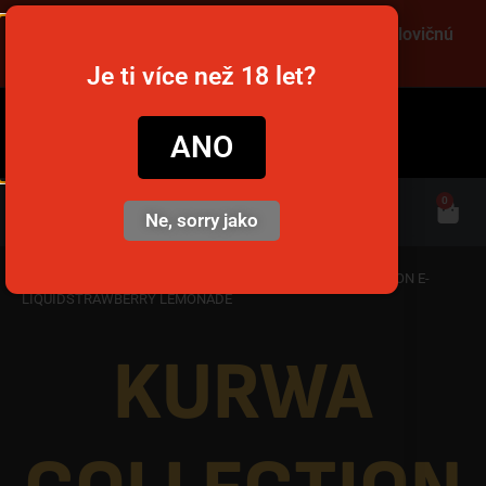
Objednajte cez víkend a získajte dopravu za polovičnú
cenu! Použite kód VIKEND! 🚚
Je ti více než 18 let?
snusim.to
ANO
0
Ne, sorry jako
Domov
/
Jednorazové e-cigarety
/
Kurwy
/ KURWA COLLECTION E-
LIQUIDSTRAWBERRY LEMONADE
KURWA